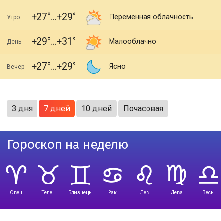
+27
+29
Переменная облачность
Утро
+29
+31
Малооблачно
День
+27
+29
Ясно
Вечер
3 дня
7 дней
10 дней
Почасовая
Гороскоп на неделю
Овен
Телец
Близнецы
Рак
Лев
Дева
Весы