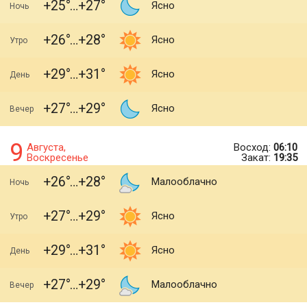
+25
+27
Ясно
Ночь
+26
+28
Ясно
Утро
+29
+31
Ясно
День
+27
+29
Ясно
Вечер
9
Августа,
Восход:
06:10
Воскресенье
Закат:
19:35
+26
+28
Малооблачно
Ночь
+27
+29
Ясно
Утро
+29
+31
Ясно
День
+27
+29
Малооблачно
Вечер