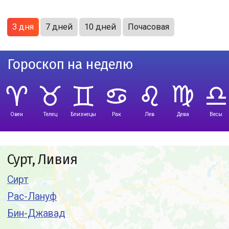
3 дня
7 дней
10 дней
Почасовая
Гороскоп на неделю
Овен
Телец
Близнецы
Рак
Лев
Дева
Весы
Сурт, Ливия
Сирт
Рас-Лануф
Бин-Джавад