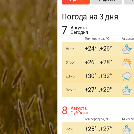
Погода на 3 дня
7
Августа,
Сегодня
Температура, °C
Атмосф
+24
+26
Ночь
+26
+28
Утро
+30
+32
День
+27
+29
Вечер
8
Августа,
Суббота
Температура, °C
Атмосф
+25
+27
Ночь