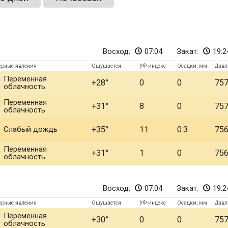
Восход:
07:04
Закат:
19:2
ерные явления
Ощущается
УФ-индекс
Осадки, мм
Давл
Переменная
+28
0
0
75
облачность
Переменная
+31
8
0
75
облачность
Слабый дождь
+35
11
0.3
75
Переменная
+31
1
0
75
облачность
Восход:
07:04
Закат:
19:2
ерные явления
Ощущается
УФ-индекс
Осадки, мм
Давл
Переменная
+30
0
0
75
облачность