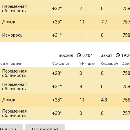
Переменная
+32
7
0
75
облачность
Дождь
+35
11
7.7
75
Изморось
+31
1
0.1
75
Восход:
07:04
Закат:
19:2
ерные явления
Ощущается
УФ-индекс
Осадки, мм
Давл
Переменная
+28
0
0
75
облачность
Переменная
+31
8
0
75
облачность
Дождь
+35
11
4.3
75
Переменная
+30
0
0
75
облачность
0 дней
Почасовая