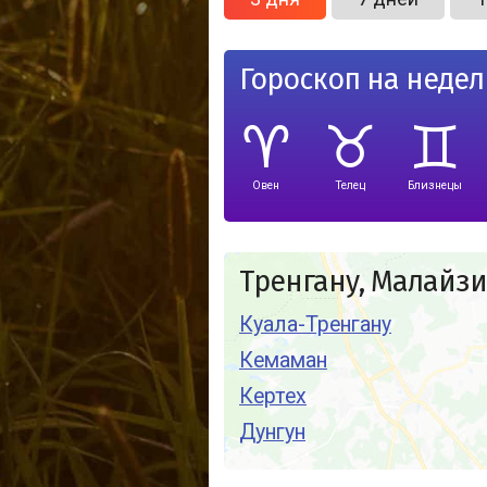
Гороскоп на неде
Овен
Телец
Близнецы
Тренгану, Малайз
Куала-Тренгану
Кемаман
Кертех
Дунгун