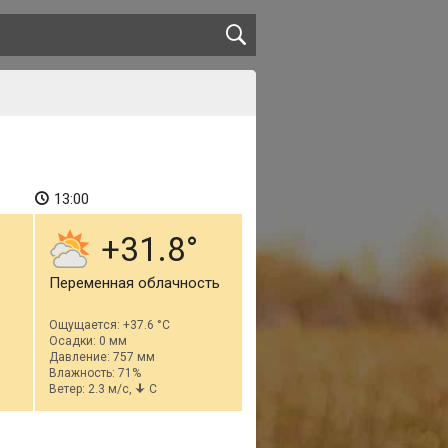
13:00
+31.8
Переменная облачность
Ощущается: +37.6 °C
Осадки: 0 мм
Давление: 757 мм
Влажность: 71%
Ветер: 2.3 м/с,
С