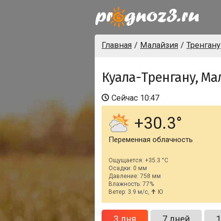
Главная
Малайзия
Тренгану
Куала-Тренгану, Ма
Сейчас
10:47
+30.3
Переменная облачность
Ощущается: +35.3 °C
Осадки: 0 мм
Давление: 758 мм
Влажность: 77%
Ветер: 3.9 м/с,
Ю
3 дня
7 дней
1