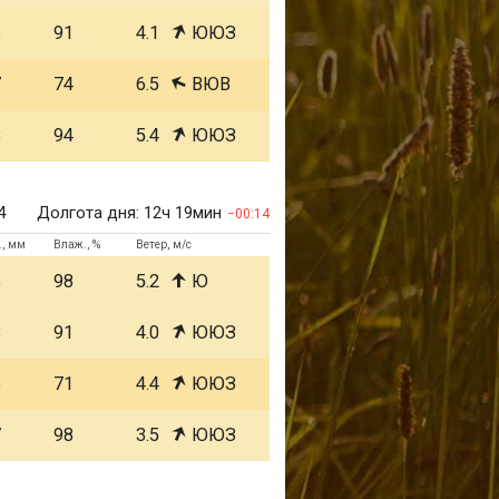
8
91
4.1
ЮЮЗ
7
74
6.5
ВЮВ
8
94
5.4
ЮЮЗ
4
Долгота дня:
12ч 19мин
00:14
., мм
Влаж., %
Ветер, м/с
8
98
5.2
Ю
8
91
4.0
ЮЮЗ
6
71
4.4
ЮЮЗ
7
98
3.5
ЮЮЗ