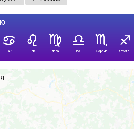
лю
Рак
Лев
Дева
Весы
Скорпион
Стрелец
ия