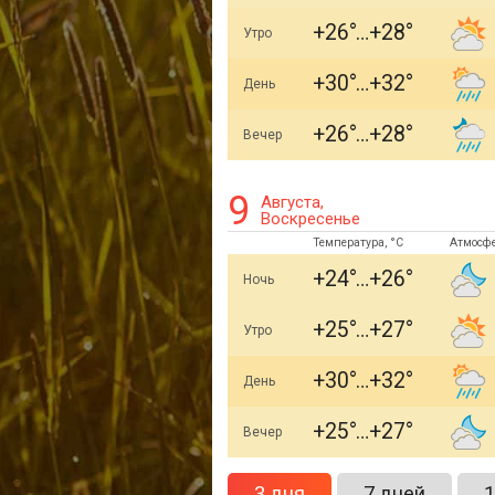
+26
+28
Утро
+30
+32
День
+26
+28
Вечер
9
Августа,
Воскресенье
Температура, °C
Атмосф
+24
+26
Ночь
+25
+27
Утро
+30
+32
День
+25
+27
Вечер
3 дня
7 дней
1