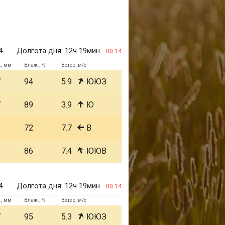
4
Долгота дня:
12ч 19мин
00:14
., мм
Влаж., %
Ветер, м/с
7
94
5.9
ЮЮЗ
7
89
3.9
Ю
6
72
7.7
В
6
86
7.4
ЮЮВ
4
Долгота дня:
12ч 19мин
00:14
., мм
Влаж., %
Ветер, м/с
7
95
5.3
ЮЮЗ