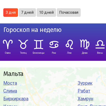
3 дня
7 дней
10 дней
Почасовая
Гороскоп на неделю
Овен
Телец
Близнецы
Рак
Лев
Дева
Весы
Мальта
Моста
Зуррик
Слима
Рабат
Биркиркара
Хамрун