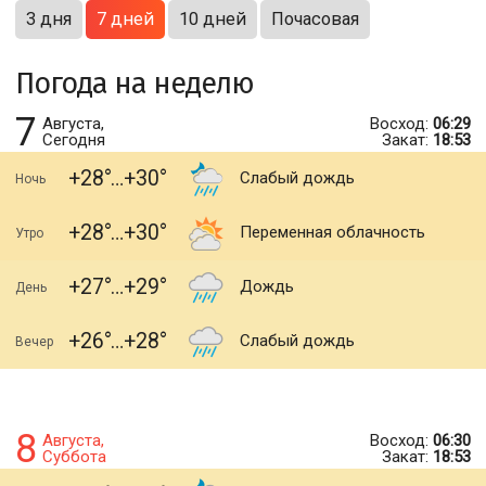
3 дня
7 дней
10 дней
Почасовая
Погода на неделю
7
Августа,
Восход:
06:29
Сегодня
Закат:
18:53
+28
+30
Слабый дождь
Ночь
+28
+30
Переменная облачность
Утро
+27
+29
Дождь
День
+26
+28
Слабый дождь
Вечер
8
Августа,
Восход:
06:30
Суббота
Закат:
18:53