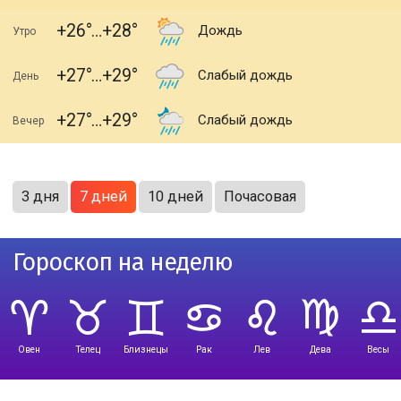
+26
+28
Дождь
Утро
+27
+29
Слабый дождь
День
+27
+29
Слабый дождь
Вечер
3 дня
7 дней
10 дней
Почасовая
Гороскоп на неделю
Овен
Телец
Близнецы
Рак
Лев
Дева
Весы