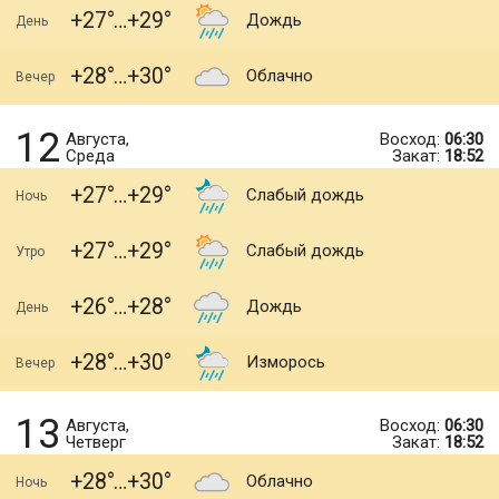
+27
+29
Дождь
День
+28
+30
Облачно
Вечер
12
Августа,
Восход:
06:30
Среда
Закат:
18:52
+27
+29
Слабый дождь
Ночь
+27
+29
Слабый дождь
Утро
+26
+28
Дождь
День
+28
+30
Изморось
Вечер
13
Августа,
Восход:
06:30
Четверг
Закат:
18:52
+28
+30
Облачно
Ночь