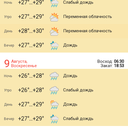
+27
+29
Слабый дождь
Ночь
+27
+29
Переменная облачность
Утро
+28
+30
Переменная облачность
День
+27
+29
Дождь
Вечер
9
Августа,
Восход:
06:30
Воскресенье
Закат:
18:53
+26
+28
Дождь
Ночь
+26
+28
Слабый дождь
Утро
+27
+29
Дождь
День
+27
+29
Слабый дождь
Вечер