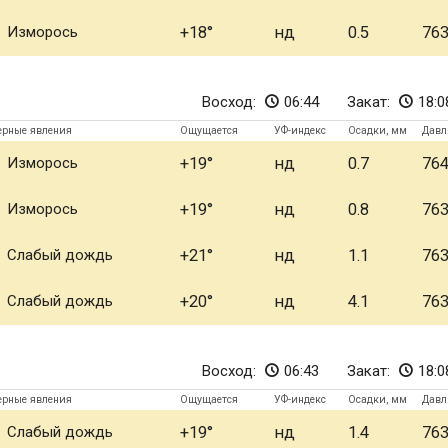
Изморось
+18
нд
0.5
76
Восход:
06:44
Закат:
18:0
ерные явления
Ощущается
УФ-индекс
Осадки, мм
Давл
Изморось
+19
нд
0.7
76
Изморось
+19
нд
0.8
76
Слабый дождь
+21
нд
1.1
76
Слабый дождь
+20
нд
4.1
76
Восход:
06:43
Закат:
18:0
ерные явления
Ощущается
УФ-индекс
Осадки, мм
Давл
Слабый дождь
+19
нд
1.4
76