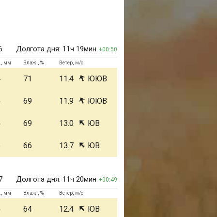
6
Долгота дня:
11ч 19мин
00:50
., мм
Влаж., %
Ветер, м/с
4
71
11.4
ЮЮВ
5
69
11.9
ЮЮВ
5
69
13.0
ЮВ
6
66
13.7
ЮВ
7
Долгота дня:
11ч 20мин
00:49
., мм
Влаж., %
Ветер, м/с
5
64
12.4
ЮВ