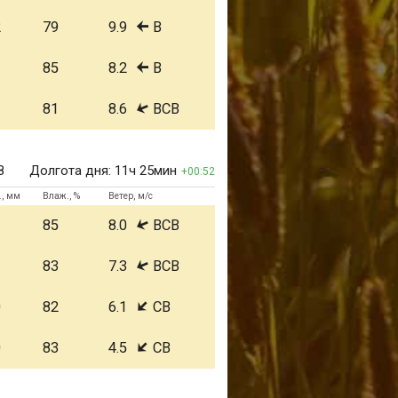
2
79
9.9
В
1
85
8.2
В
1
81
8.6
ВСВ
8
Долгота дня:
11ч 25мин
00:52
., мм
Влаж., %
Ветер, м/с
1
85
8.0
ВСВ
1
83
7.3
ВСВ
0
82
6.1
СВ
0
83
4.5
СВ