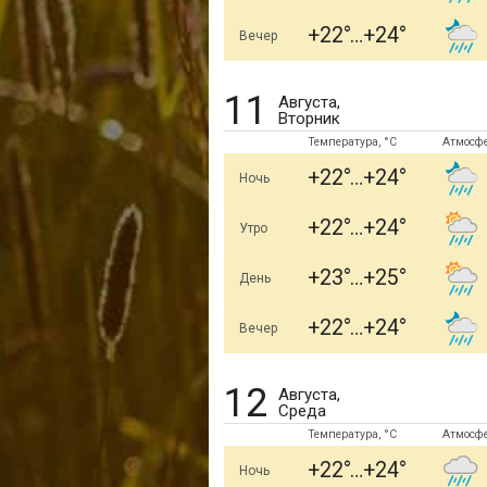
+22
+24
Вечер
11
Августа,
Вторник
Температура, °C
Атмосф
+22
+24
Ночь
+22
+24
Утро
+23
+25
День
+22
+24
Вечер
12
Августа,
Среда
Температура, °C
Атмосф
+22
+24
Ночь