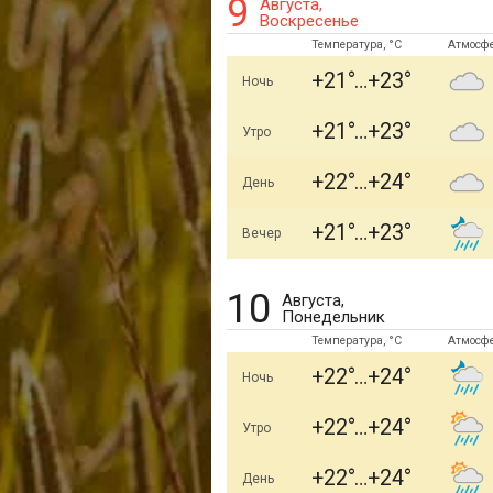
9
Августа,
Воскресенье
Температура, °C
Атмосф
+21
+23
Ночь
+21
+23
Утро
+22
+24
День
+21
+23
Вечер
10
Августа,
Понедельник
Температура, °C
Атмосф
+22
+24
Ночь
+22
+24
Утро
+22
+24
День