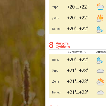
+20
+22
Утро
+20
+22
День
+20
+22
Вечер
8
Августа,
Суббота
Температура, °C
Атмосф
+20
+22
Ночь
+21
+23
Утро
+21
+23
День
+21
+23
Вечер