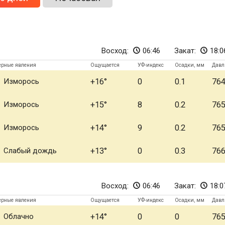
Восход:
06:46
Закат:
18:0
ерные явления
Ощущается
УФ-индекс
Осадки, мм
Давл
Изморось
+16
0
0.1
76
Изморось
+15
8
0.2
76
Изморось
+14
9
0.2
76
Слабый дождь
+13
0
0.3
76
Восход:
06:46
Закат:
18:0
ерные явления
Ощущается
УФ-индекс
Осадки, мм
Давл
Облачно
+14
0
0
76