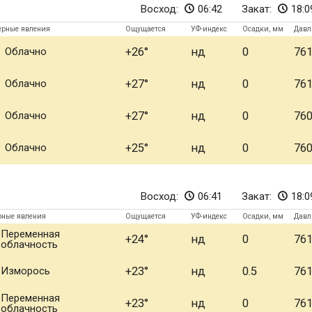
Восход:
06:42
Закат:
18:0
ерные явления
Ощущается
УФ-индекс
Осадки, мм
Давл
Облачно
+26
нд
0
76
Облачно
+27
нд
0
76
Облачно
+27
нд
0
76
Облачно
+25
нд
0
76
Восход:
06:41
Закат:
18:0
рные явления
Ощущается
УФ-индекс
Осадки, мм
Давл
Переменная
+24
нд
0
76
облачность
Изморось
+23
нд
0.5
76
Переменная
+23
нд
0
76
облачность