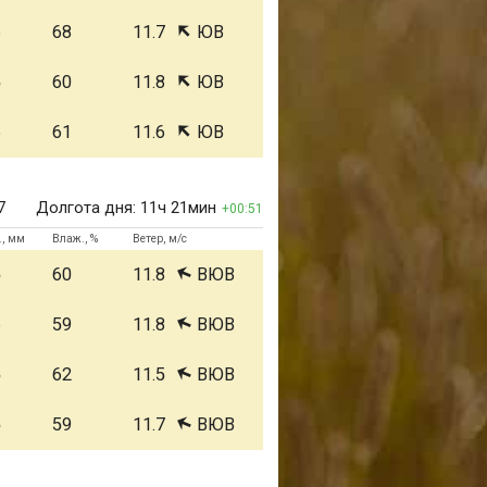
6
68
11.7
ЮВ
5
60
11.8
ЮВ
6
61
11.6
ЮВ
7
Долгота дня:
11ч 21мин
00:51
., мм
Влаж., %
Ветер, м/с
5
60
11.8
ВЮВ
6
59
11.8
ВЮВ
5
62
11.5
ВЮВ
5
59
11.7
ВЮВ