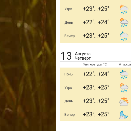
+23
+25
Утро
+22
+24
День
+23
+25
Вечер
13
Августа,
Четверг
Температура, °C
Атмосф
+22
+24
Ночь
+23
+25
Утро
+23
+25
День
+23
+25
Вечер