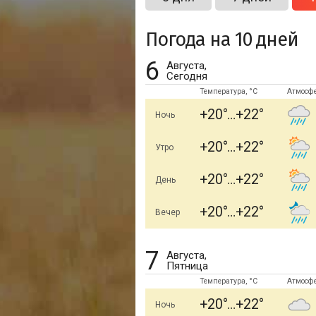
Погода на 10 дней
6
Августа,
Сегодня
Температура, °C
Атмосф
+20
+22
Ночь
+20
+22
Утро
+20
+22
День
+20
+22
Вечер
7
Августа,
Пятница
Температура, °C
Атмосф
+20
+22
Ночь