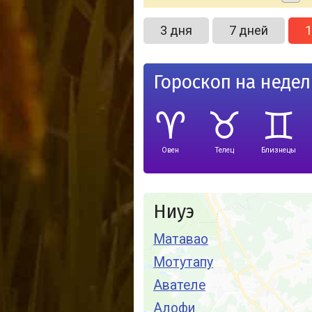
3 дня
7 дней
1
Гороскоп на неде
Овен
Телец
Близнецы
Ниуэ
Матавао
Мотутапу
Авателе
Алофи