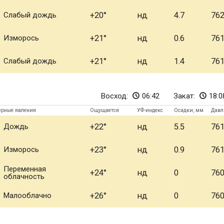
Слабый дождь
+20
нд
4.7
76
Изморось
+21
нд
0.6
76
Слабый дождь
+21
нд
1.4
76
Восход:
06:42
Закат:
18:0
ерные явления
Ощущается
УФ-индекс
Осадки, мм
Давл
Дождь
+22
нд
5.5
76
Изморось
+23
нд
0.9
76
Переменная
+24
нд
0
76
облачность
Малооблачно
+26
нд
0
76