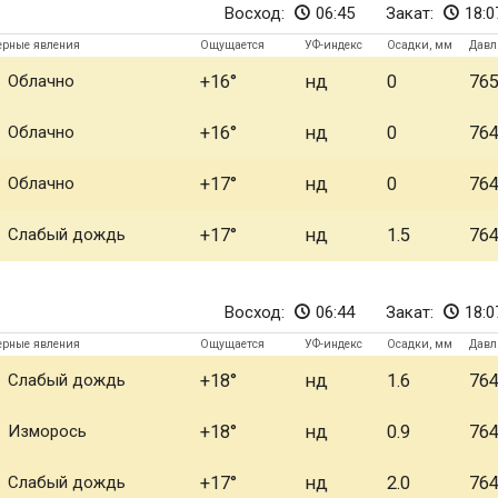
Восход:
06:45
Закат:
18:0
ерные явления
Ощущается
УФ-индекс
Осадки, мм
Давл
Облачно
+16
нд
0
76
Облачно
+16
нд
0
76
Облачно
+17
нд
0
76
Слабый дождь
+17
нд
1.5
76
Восход:
06:44
Закат:
18:0
ерные явления
Ощущается
УФ-индекс
Осадки, мм
Давл
Слабый дождь
+18
нд
1.6
76
Изморось
+18
нд
0.9
76
Слабый дождь
+17
нд
2.0
76