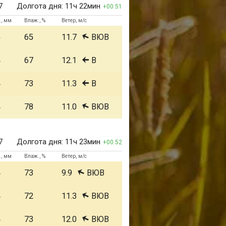
7
Долгота дня:
11ч 22мин
00:51
., мм
Влаж., %
Ветер, м/с
5
65
11.7
ВЮВ
4
67
12.1
В
4
73
11.3
В
4
78
11.0
ВЮВ
7
Долгота дня:
11ч 23мин
00:52
., мм
Влаж., %
Ветер, м/с
4
73
9.9
ВЮВ
4
72
11.3
ВЮВ
4
73
12.0
ВЮВ