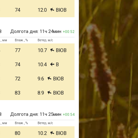
3
74
12.0
ВЮВ
8
Долгота дня:
11ч 24мин
00:52
., мм
Влаж., %
Ветер, м/с
4
77
10.7
ВЮВ
3
74
10.4
В
3
72
9.6
ВЮВ
3
83
8.9
ВЮВ
8
Долгота дня:
11ч 25мин
00:54
., мм
Влаж., %
Ветер, м/с
3
80
10.2
ВЮВ