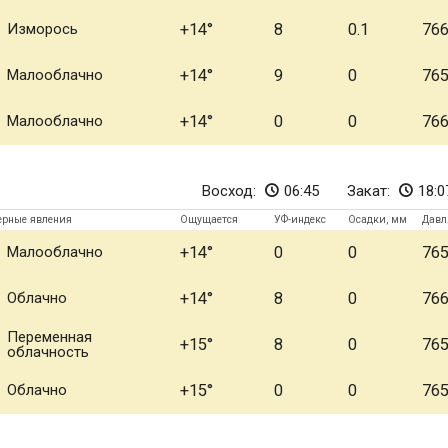
Изморось
+14
8
0.1
76
Малооблачно
+14
9
0
76
Малооблачно
+14
0
0
76
Восход:
06:45
Закат:
18:0
ерные явления
Ощущается
УФ-индекс
Осадки, мм
Давл
Малооблачно
+14
0
0
76
Облачно
+14
8
0
76
Переменная
+15
8
0
76
облачность
Облачно
+15
0
0
76