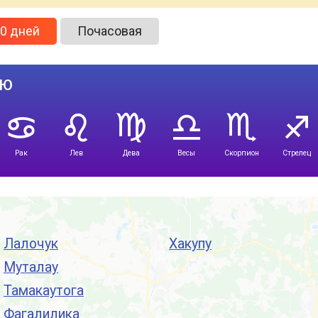
0 дней
Почасовая
лю
Рак
Лев
Дева
Весы
Скорпион
Стрелец
Лалочук
Хакупу
Муталау
Тамакаутога
Фагалилика