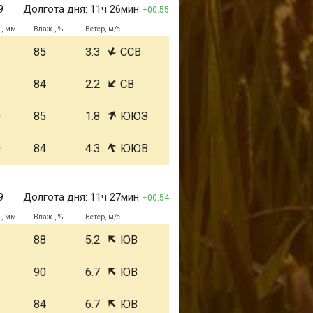
9
Долгота дня:
11ч 26мин
00:55
., мм
Влаж., %
Ветер, м/с
1
85
3.3
ССВ
1
84
2.2
СВ
0
85
1.8
ЮЮЗ
0
84
4.3
ЮЮВ
9
Долгота дня:
11ч 27мин
00:54
., мм
Влаж., %
Ветер, м/с
1
88
5.2
ЮВ
1
90
6.7
ЮВ
1
84
6.7
ЮВ