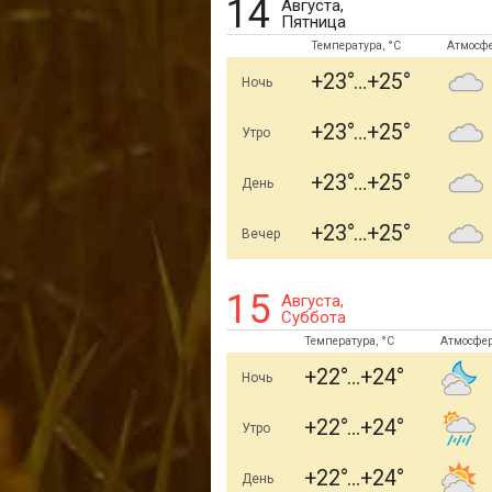
14
Августа,
Пятница
Температура, °C
Атмосф
+23
+25
Ночь
+23
+25
Утро
+23
+25
День
+23
+25
Вечер
15
Августа,
Суббота
Температура, °C
Атмосфе
+22
+24
Ночь
+22
+24
Утро
+22
+24
День