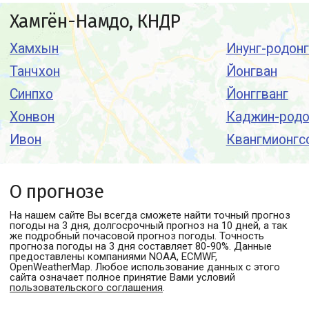
Хамгён-Намдо, КНДР
Хамхын
Инунг-родон
Танчхон
Йонгван
Синпхо
Йонггванг
Хонвон
Каджин-родо
Ивон
Квангмионгс
О прогнозе
На нашем сайте Вы всегда сможете найти точный прогноз
погоды
на 3 дня, долгосрочный прогноз на 10 дней, а так
же подробный почасовой прогноз погоды. Точность
прогноза погоды на 3 дня составляет 80-90%. Данные
предоставлены компаниями NOAA, ECMWF,
OpenWeatherMap. Любое использование данных с этого
сайта означает полное принятие Вами условий
пользовательского соглашения
.