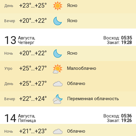
+23
+25
Ясно
День
+20
+22
Ясно
Вечер
13
Августа,
Восход:
05:35
Четверг
Закат:
19:28
+20
+22
Ясно
Ночь
+25
+27
Малооблачно
Утро
+25
+27
Облачно
День
+22
+24
Переменная облачность
Вечер
14
Августа,
Восход:
05:36
Пятница
Закат:
19:26
+21
+23
Облачно
Ночь