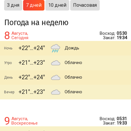
3 дня
7 дней
10 дней
Почасовая
Погода на неделю
8
Августа,
Восход:
05:30
Сегодня
Закат:
19:34
+22
+24
Дождь
Ночь
+21
+23
Облачно
Утро
+22
+24
Облачно
День
+21
+23
Облачно
Вечер
9
Августа,
Восход:
05:31
Воскресенье
Закат:
19:33