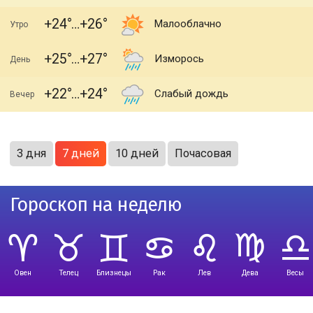
+24
+26
Малооблачно
Утро
+25
+27
Изморось
День
+22
+24
Слабый дождь
Вечер
3 дня
7 дней
10 дней
Почасовая
Гороскоп на неделю
Овен
Телец
Близнецы
Рак
Лев
Дева
Весы