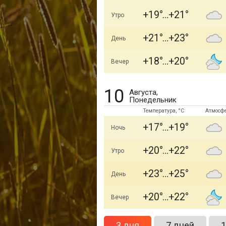
+19
+21
Утро
+21
+23
День
+18
+20
Вечер
10
Августа,
Понедельник
Температура, °C
Атмосф
+17
+19
Ночь
+20
+22
Утро
+23
+25
День
+20
+22
Вечер
3 дня
7 дней
1