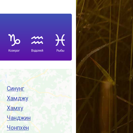
Козерог
Водолей
Рыбы
Синунг
Хамджу
Хамху
Чанджин
Чонпхён