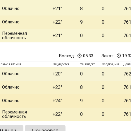
Облачно
+21
8
0
76
Облачно
+22
9
0
76
Переменная
+21
0
0
76
облачность
Восход:
05:33
Закат:
19:3
ерные явления
Ощущается
УФ-индекс
Осадки, мм
Давл
Облачно
+20
0
0
76
Облачно
+23
8
0
76
Облачно
+24
9
0
76
Переменная
+22
0
0
76
облачность
0 дней
Почасовая