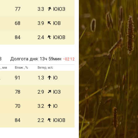
1
77
3.3
ЮЮЗ
1
68
3.9
ЮВ
1
84
2.4
ЮЮВ
3
Долгота дня:
13ч 59мин
02:12
., мм
Влаж., %
Ветер, м/с
2
91
1.3
Ю
1
78
2.9
ЮЗ
1
70
3.2
Ю
1
84
2.2
ЮЮВ