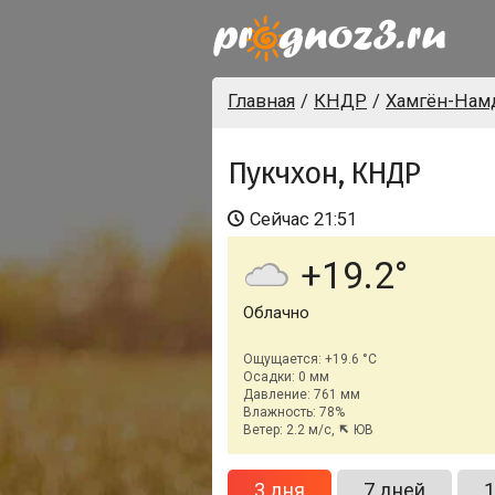
Главная
КНДР
Хамгён-Нам
Пукчхон, КНДР
Сейчас
21:51
+19.2
Облачно
Ощущается: +19.6 °C
Осадки: 0 мм
Давление: 761 мм
Влажность: 78%
Ветер: 2.2 м/с,
ЮВ
3 дня
7 дней
1