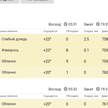
Восход:
05:31
Закат:
19:3
ерные явления
Ощущается
УФ-индекс
Осадки, мм
Давл
Слабый дождь
+25
0
2.5
75
Изморось
+23
8
0.1
75
Облачно
+23
9
0
75
Облачно
+20
1
0
76
Восход:
05:32
Закат:
19:3
ерные явления
Ощущается
УФ-индекс
Осадки, мм
Давл
Облачно
+20
0
0
76