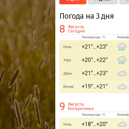
Погода на 3 дня
8
Августа,
Сегодня
Температура, °C
Атмосф
+21
+23
Ночь
+20
+22
Утро
+21
+23
День
+19
+21
Вечер
9
Августа,
Воскресенье
Температура, °C
Атмосф
+18
+20
Ночь