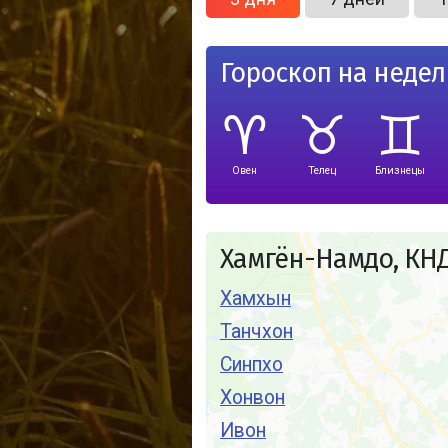
Гороскоп на неде
Овен
Телец
Близнецы
Хамгён-Намдо, КН
Хамхын
Танчхон
Синпхо
Хонвон
Ивон