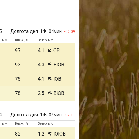
5
Долгота дня:
14ч 04мин
02:09
., мм
Влаж., %
Ветер, м/с
8
97
4.1
СВ
9
93
4.3
ВЮВ
9
75
4.1
ЮВ
0
78
2.5
ВЮВ
4
Долгота дня:
14ч 02мин
02:11
., мм
Влаж., %
Ветер, м/с
1
82
1.2
ЮЮВ