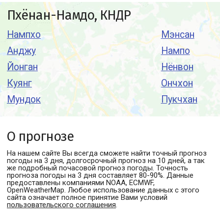
Пхёнан-Намдо, КНДР
Нампхо
Мэнсан
Анджу
Нампо
Йонган
Нёнвон
Куянг
Ончхон
Мундок
Пукчхан
О прогнозе
На нашем сайте Вы всегда сможете найти точный прогноз
погоды
на 3 дня, долгосрочный прогноз на 10 дней, а так
же подробный почасовой прогноз погоды. Точность
прогноза погоды на 3 дня составляет 80-90%. Данные
предоставлены компаниями NOAA, ECMWF,
OpenWeatherMap. Любое использование данных с этого
сайта означает полное принятие Вами условий
пользовательского соглашения
.