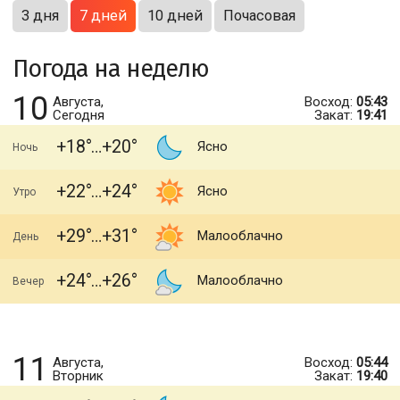
3 дня
7 дней
10 дней
Почасовая
Погода на неделю
10
Августа,
Восход:
05:43
Сегодня
Закат:
19:41
+18
+20
Ясно
Ночь
+22
+24
Ясно
Утро
+29
+31
Малооблачно
День
+24
+26
Малооблачно
Вечер
11
Августа,
Восход:
05:44
Вторник
Закат:
19:40