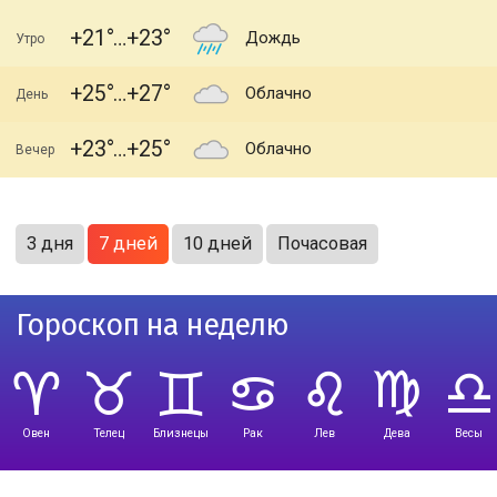
+21
+23
Дождь
Утро
+25
+27
Облачно
День
+23
+25
Облачно
Вечер
3 дня
7 дней
10 дней
Почасовая
Гороскоп на неделю
Овен
Телец
Близнецы
Рак
Лев
Дева
Весы