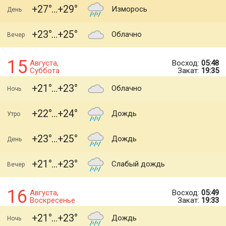
+27
+29
Изморось
День
+23
+25
Облачно
Вечер
15
Августа,
Восход:
05:48
Суббота
Закат:
19:35
+21
+23
Облачно
Ночь
+22
+24
Дождь
Утро
+23
+25
Дождь
День
+21
+23
Слабый дождь
Вечер
16
Августа,
Восход:
05:49
Воскресенье
Закат:
19:33
+21
+23
Дождь
Ночь