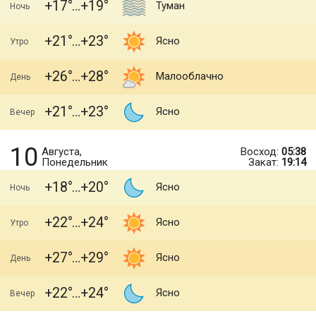
+17
+19
Туман
Ночь
+21
+23
Ясно
Утро
+26
+28
Малооблачно
День
+21
+23
Ясно
Вечер
10
Августа,
Восход:
05:38
Понедельник
Закат:
19:14
+18
+20
Ясно
Ночь
+22
+24
Ясно
Утро
+27
+29
Ясно
День
+22
+24
Ясно
Вечер