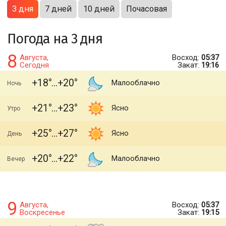
3 дня
7 дней
10 дней
Почасовая
Погода на 3 дня
8
Августа,
Восход:
05:37
Сегодня
Закат:
19:16
+18
+20
Малооблачно
Ночь
+21
+23
Ясно
Утро
+25
+27
Ясно
День
+20
+22
Малооблачно
Вечер
9
Августа,
Восход:
05:37
Воскресенье
Закат:
19:15