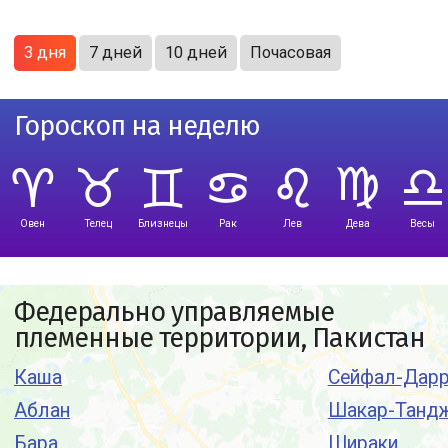
3 дня
7 дней
10 дней
Почасовая
Гороскоп на неделю
Овен
Телец
Близнецы
Рак
Лев
Дева
Весы
Федерально управляемые
племенные территории, Пакистан
Каша
Сейфал-Дар
Аблан
Шакар-Танд
Бара
Шираки