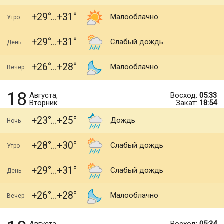
+29
+31
Малооблачно
Утро
+29
+31
Слабый дождь
День
+26
+28
Малооблачно
Вечер
18
Августа,
Восход:
05:33
Вторник
Закат:
18:54
+23
+25
Дождь
Ночь
+28
+30
Слабый дождь
Утро
+29
+31
Слабый дождь
День
+26
+28
Малооблачно
Вечер