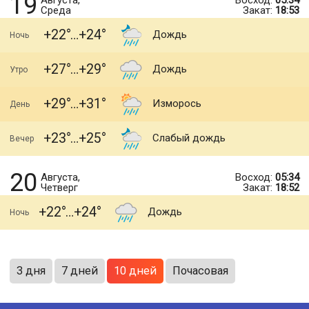
19
Августа,
Восход:
05:34
Среда
Закат:
18:53
+22
+24
Дождь
Ночь
+27
+29
Дождь
Утро
+29
+31
Изморось
День
+23
+25
Слабый дождь
Вечер
20
Августа,
Восход:
05:34
Четверг
Закат:
18:52
+22
+24
Дождь
Ночь
3 дня
7 дней
10 дней
Почасовая