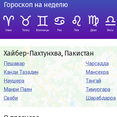
Гороскоп на неделю
Овен
Телец
Близнецы
Рак
Лев
Дева
Весы
Хайбер-Пахтунхва, Пакистан
Пешавар
Чарсадда
Канди Тазадин
Мансехра
Наушера
Тангай
Манри Паян
Тимургара
Сваби
Шарабдарра