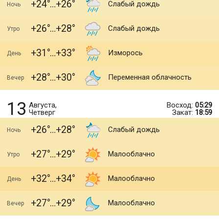
+24
+26
Слабый дождь
Ночь
+26
+28
Слабый дождь
Утро
+31
+33
Изморось
День
+28
+30
Переменная облачность
Вечер
13
Августа,
Восход:
05:29
Четверг
Закат:
18:59
+26
+28
Слабый дождь
Ночь
+27
+29
Малооблачно
Утро
+32
+34
Малооблачно
День
+27
+29
Малооблачно
Вечер