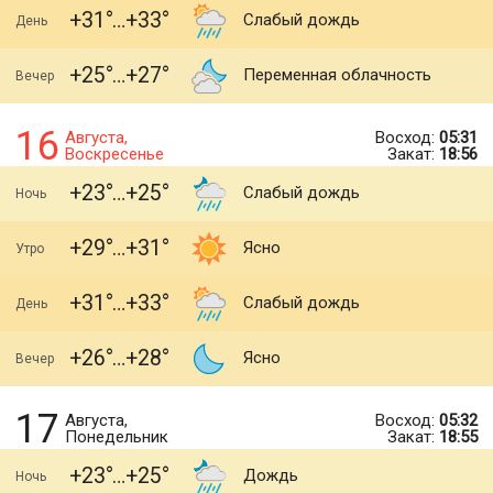
+31
+33
Слабый дождь
День
+25
+27
Переменная облачность
Вечер
16
Августа,
Восход:
05:31
Воскресенье
Закат:
18:56
+23
+25
Слабый дождь
Ночь
+29
+31
Ясно
Утро
+31
+33
Слабый дождь
День
+26
+28
Ясно
Вечер
17
Августа,
Восход:
05:32
Понедельник
Закат:
18:55
+23
+25
Дождь
Ночь