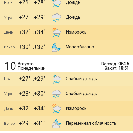
+26
+28
Дождь
Ночь
+27
+29
Дождь
Утро
+32
+34
Изморось
День
+30
+32
Малооблачно
Вечер
10
Августа,
Восход:
05:25
Понедельник
Закат:
18:51
+27
+29
Слабый дождь
Ночь
+28
+30
Слабый дождь
Утро
+32
+34
Изморось
День
+29
+31
Переменная облачность
Вечер