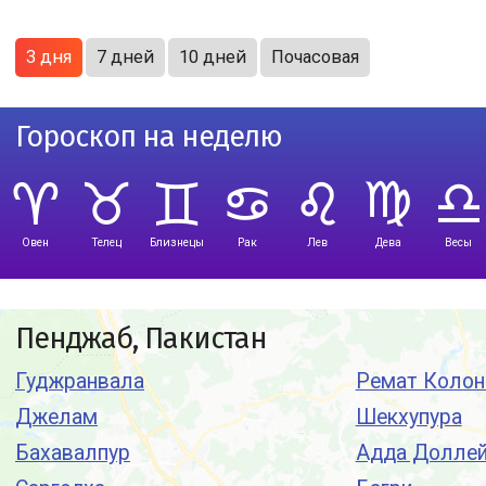
3 дня
7 дней
10 дней
Почасовая
Гороскоп на неделю
Овен
Телец
Близнецы
Рак
Лев
Дева
Весы
Пенджаб, Пакистан
Гуджранвала
Ремат Колон
Джелам
Шекхупура
Бахавалпур
Адда Доллей