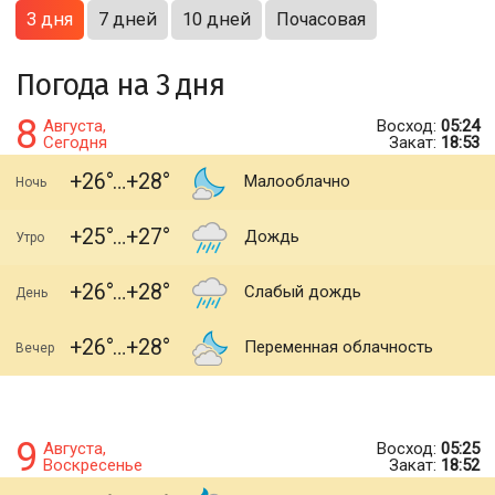
3 дня
7 дней
10 дней
Почасовая
Погода на 3 дня
8
Августа,
Восход:
05:24
Сегодня
Закат:
18:53
+26
+28
Малооблачно
Ночь
+25
+27
Дождь
Утро
+26
+28
Слабый дождь
День
+26
+28
Переменная облачность
Вечер
9
Августа,
Восход:
05:25
Воскресенье
Закат:
18:52