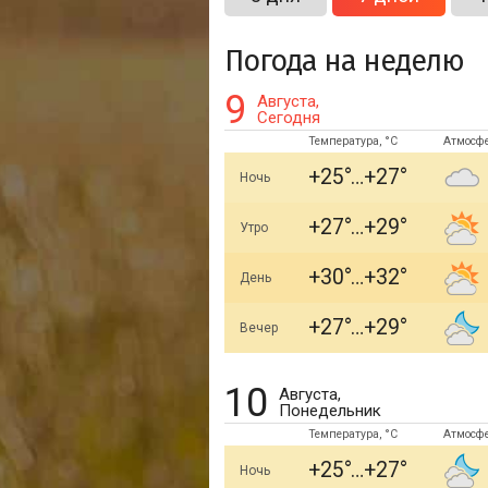
Погода на неделю
9
Августа,
Сегодня
Температура, °C
Атмосф
+25
+27
Ночь
+27
+29
Утро
+30
+32
День
+27
+29
Вечер
10
Августа,
Понедельник
Температура, °C
Атмосф
+25
+27
Ночь