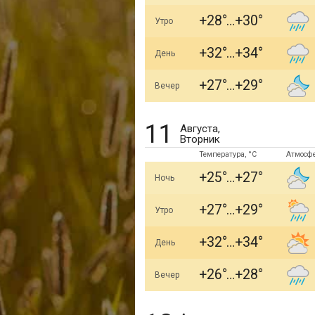
+28
+30
Утро
+32
+34
День
+27
+29
Вечер
11
Августа,
Вторник
Температура, °C
Атмосф
+25
+27
Ночь
+27
+29
Утро
+32
+34
День
+26
+28
Вечер