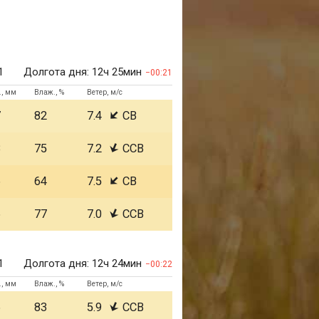
1
Долгота дня:
12ч 25мин
00:21
., мм
Влаж., %
Ветер, м/с
7
82
7.4
СВ
8
75
7.2
ССВ
6
64
7.5
СВ
6
77
7.0
ССВ
1
Долгота дня:
12ч 24мин
00:22
., мм
Влаж., %
Ветер, м/с
6
83
5.9
ССВ