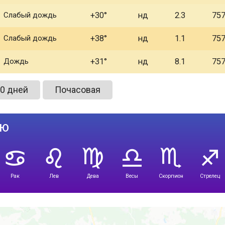
Слабый дождь
+30
нд
2.3
75
Слабый дождь
+38
нд
1.1
75
Дождь
+31
нд
8.1
75
0 дней
Почасовая
лю
Рак
Лев
Дева
Весы
Скорпион
Стрелец