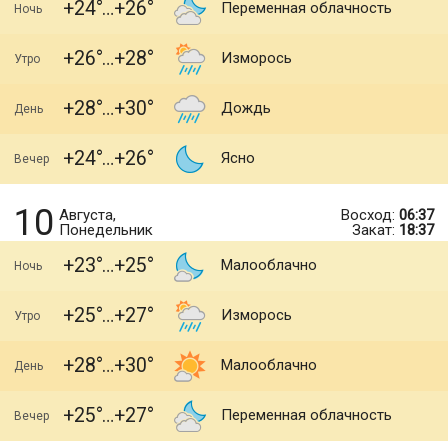
+24
+26
Переменная облачность
Ночь
+26
+28
Изморось
Утро
+28
+30
Дождь
День
+24
+26
Ясно
Вечер
10
Августа,
Восход:
06:37
Понедельник
Закат:
18:37
+23
+25
Малооблачно
Ночь
+25
+27
Изморось
Утро
+28
+30
Малооблачно
День
+25
+27
Переменная облачность
Вечер