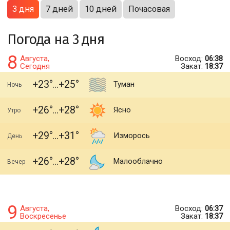
3 дня
7 дней
10 дней
Почасовая
Погода на 3 дня
8
Августа,
Восход:
06:38
Сегодня
Закат:
18:37
+23
+25
Туман
Ночь
+26
+28
Ясно
Утро
+29
+31
Изморось
День
+26
+28
Малооблачно
Вечер
9
Августа,
Восход:
06:37
Воскресенье
Закат:
18:37