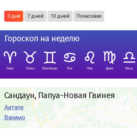
3 дня
7 дней
10 дней
Почасовая
Гороскоп на неделю
Овен
Телец
Близнецы
Рак
Лев
Дева
Весы
Сандаун, Папуа-Новая Гвинея
Аитапе
Ванимо