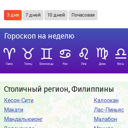
3 дня
7 дней
10 дней
Почасовая
Гороскоп на неделю
Овен
Телец
Близнецы
Рак
Лев
Дева
Весы
Столичный регион, Филиппины
Кесон-Сити
Калоокан
Макати
Лас-Пиньяс
Мандальюионг
Малабон