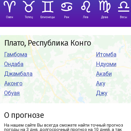
Овен
Телец
Близнецы
Рак
Лев
Дева
Весы
Плато, Республика Конго
Гамбома
Итомба
Ондаба
Ндуоми
Джамбала
Акаби
Аконго
Аку
Обуая
Джу
О прогнозе
На нашем сайте Вы всегда сможете найти точный прогноз
погоды
на 3 дня, долгосрочный прогноз на 10 дней, а так