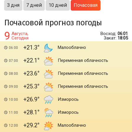
3 дня
7 дней
10 дней
Почасовая
Почасовой прогноз погоды
9
Августа,
Восход:
06:01
Сегодня
Закат:
18:05
+21.3
Малооблачно
06:00
+22.1
Переменная облачность
07:00
+23.6
Переменная облачность
08:00
+25.3
Переменная облачность
09:00
+26.9
Изморось
10:00
+28.1
Изморось
11:00
+29.2
Малооблачно
12:00