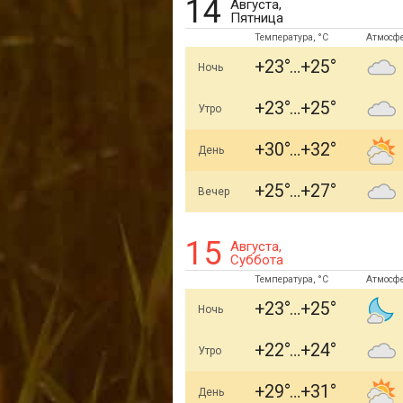
14
Августа,
Пятница
Температура, °C
Атмосф
+23
+25
Ночь
+23
+25
Утро
+30
+32
День
+25
+27
Вечер
15
Августа,
Суббота
Температура, °C
Атмосф
+23
+25
Ночь
+22
+24
Утро
+29
+31
День