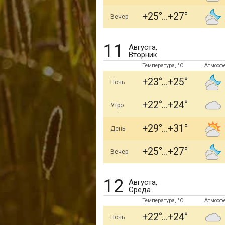
+25
+27
Вечер
11
Августа,
Вторник
Температура, °C
Атмосф
+23
+25
Ночь
+22
+24
Утро
+29
+31
День
+25
+27
Вечер
12
Августа,
Среда
Температура, °C
Атмосф
+22
+24
Ночь