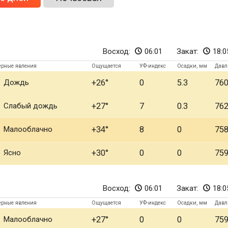
Восход:
06:01
Закат:
18:0
ерные явления
Ощущается
УФ-индекс
Осадки, мм
Давл
Дождь
+26
0
5.3
76
Слабый дождь
+27
7
0.3
76
Малооблачно
+34
8
0
75
Ясно
+30
0
0
75
Восход:
06:01
Закат:
18:0
ерные явления
Ощущается
УФ-индекс
Осадки, мм
Давл
Малооблачно
+27
0
0
75