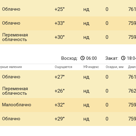
Облачно
+25
нд
0
76
Облачно
+33
нд
0
75
Переменная
+30
нд
0
75
облачность
Восход:
06:00
Закат:
18:0
ерные явления
Ощущается
УФ-индекс
Осадки, мм
Давл
Облачно
+27
нд
0
76
Переменная
+26
нд
0
76
облачность
Малооблачно
+32
нд
0
75
Облачно
+29
нд
0
75