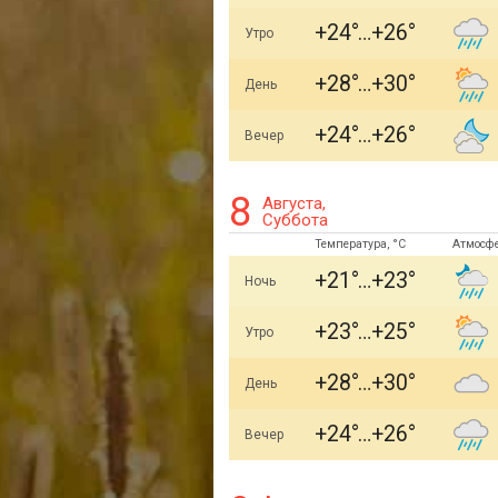
+24
+26
Утро
+28
+30
День
+24
+26
Вечер
8
Августа,
Суббота
Температура, °C
Атмосф
+21
+23
Ночь
+23
+25
Утро
+28
+30
День
+24
+26
Вечер