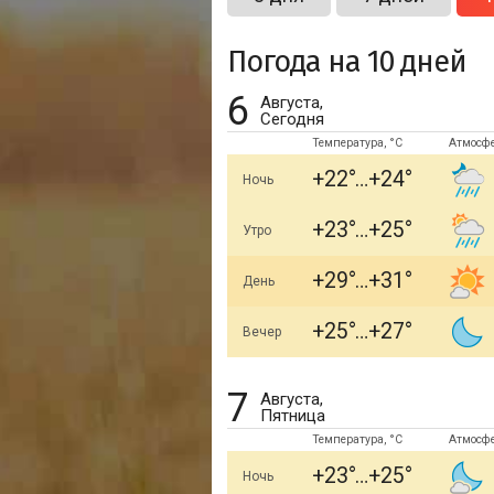
Погода на 10 дней
6
Августа,
Сегодня
Температура, °C
Атмосф
+22
+24
Ночь
+23
+25
Утро
+29
+31
День
+25
+27
Вечер
7
Августа,
Пятница
Температура, °C
Атмосф
+23
+25
Ночь