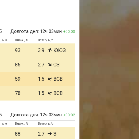
5
Долгота дня:
12ч 03мин
00:03
., мм
Влаж., %
Ветер, м/с
0
93
3.9
ЮЮЗ
2
86
2.7
СЗ
8
59
1.5
ВСВ
9
78
1.5
ВСВ
5
Долгота дня:
12ч 03мин
00:02
., мм
Влаж., %
Ветер, м/с
9
88
2.7
З