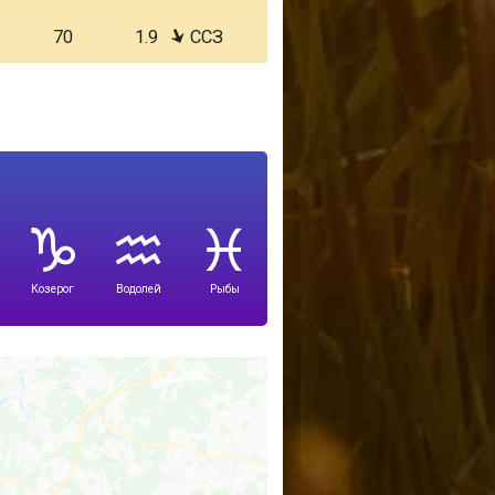
8
70
1.9
ССЗ
Козерог
Водолей
Рыбы