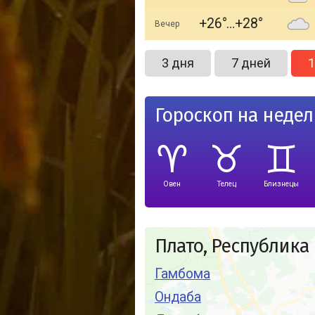
+26
+28
Вечер
3 дня
7 дней
1
Гороскоп на неде
Овен
Телец
Близнецы
Плато, Республика
Гамбома
Ондаба