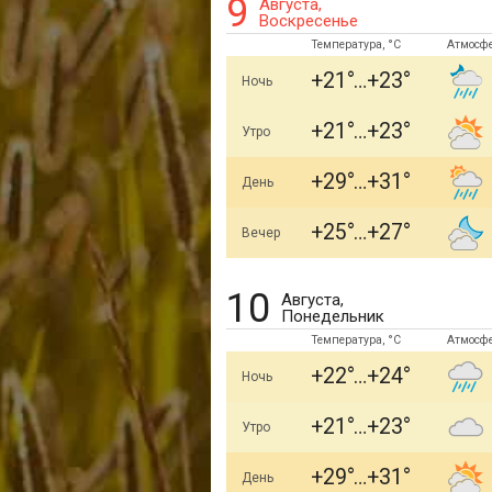
9
Августа,
Воскресенье
Температура, °C
Атмосф
+21
+23
Ночь
+21
+23
Утро
+29
+31
День
+25
+27
Вечер
10
Августа,
Понедельник
Температура, °C
Атмосф
+22
+24
Ночь
+21
+23
Утро
+29
+31
День