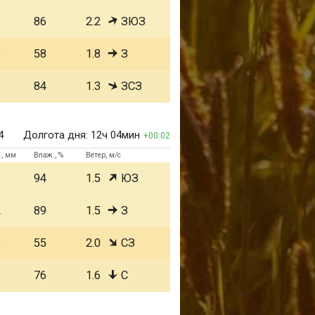
1
86
2.2
ЗЮЗ
9
58
1.8
З
9
84
1.3
ЗСЗ
4
Долгота дня:
12ч 04мин
00:02
., мм
Влаж., %
Ветер, м/с
1
94
1.5
ЮЗ
2
89
1.5
З
9
55
2.0
СЗ
9
76
1.6
С