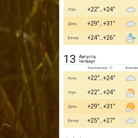
+22
+24
Утро
+29
+31
День
+24
+26
Вечер
13
Августа,
Четверг
Температура, °C
Атмосф
+22
+24
Ночь
+22
+24
Утро
+29
+31
День
+25
+27
Вечер