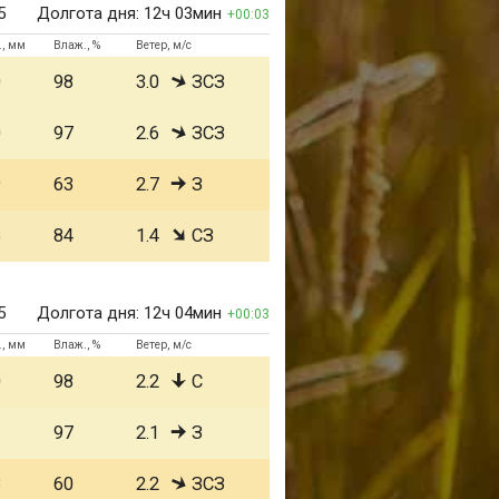
5
Долгота дня:
12ч 03мин
00:03
., мм
Влаж., %
Ветер, м/с
0
98
3.0
ЗСЗ
0
97
2.6
ЗСЗ
9
63
2.7
З
8
84
1.4
СЗ
5
Долгота дня:
12ч 04мин
00:03
., мм
Влаж., %
Ветер, м/с
0
98
2.2
С
1
97
2.1
З
8
60
2.2
ЗСЗ