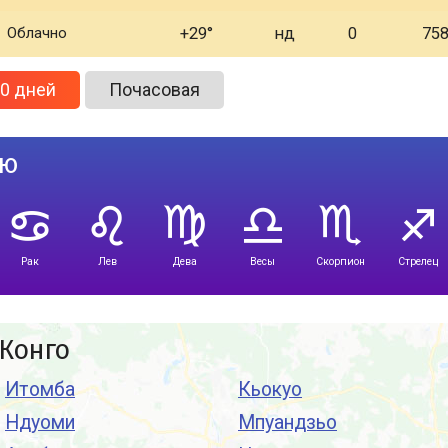
Облачно
+29
нд
0
75
0 дней
Почасовая
лю
Рак
Лев
Дева
Весы
Скорпион
Стрелец
 Конго
Итомба
Кьокуо
Ндуоми
Мпуандзьо