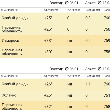
Восход:
06:01
Закат:
18:0
ерные явления
Ощущается
УФ-индекс
Осадки, мм
Давл
Слабый дождь
+25
0
0.3
76
Переменная
+25
0
0
76
облачность
Изморось
+33
нд
0.5
75
Переменная
+30
нд
0
75
облачность
Восход:
06:01
Закат:
18:0
ерные явления
Ощущается
УФ-индекс
Осадки, мм
Давл
Слабый дождь
+26
нд
1.1
76
Облачно
+26
нд
0
76
Переменная
+32
нд
0
75
облачность