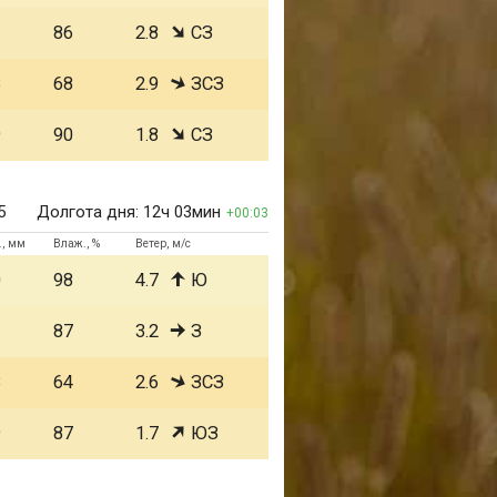
1
86
2.8
СЗ
8
68
2.9
ЗСЗ
9
90
1.8
СЗ
5
Долгота дня:
12ч 03мин
00:03
., мм
Влаж., %
Ветер, м/с
0
98
4.7
Ю
1
87
3.2
З
8
64
2.6
ЗСЗ
9
87
1.7
ЮЗ