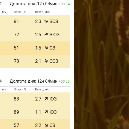
4
Долгота дня:
12ч 04мин
00:04
., мм
Влаж., %
Ветер, м/с
0
81
2.3
ЗСЗ
2
77
2.5
ЗЮЗ
0
51
1.5
СЗ
9
73
2.1
ССЗ
4
Долгота дня:
12ч 04мин
00:03
., мм
Влаж., %
Ветер, м/с
1
83
2.7
ЮЗ
2
89
1.1
ЮЗ
0
57
2.2
СЗ