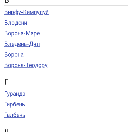
В
Вирфу-Кимпулуй
Влэдени
Ворона-Маре
Вледень-Дял
Ворона
Ворона-Теодору
Г
Гуранда
Гирбень
Галбень
Д