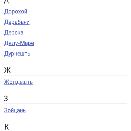
Дорохой
Дарабани
Дерска
Дялу-Маре
Дурнешть
Ж
Жолдешть
З
Зойцань
К