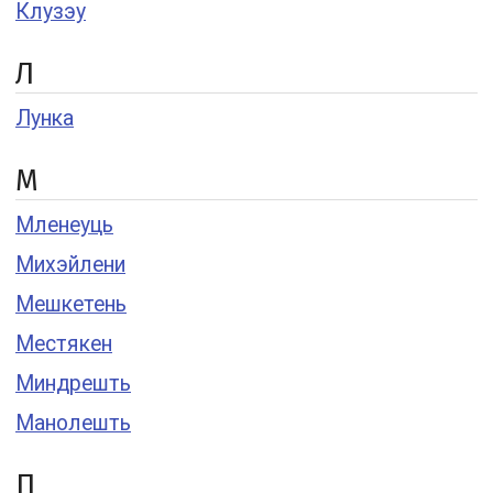
Клузэу
Л
Лунка
М
Мленеуць
Михэйлени
Мешкетень
Местякен
Миндрешть
Манолешть
П