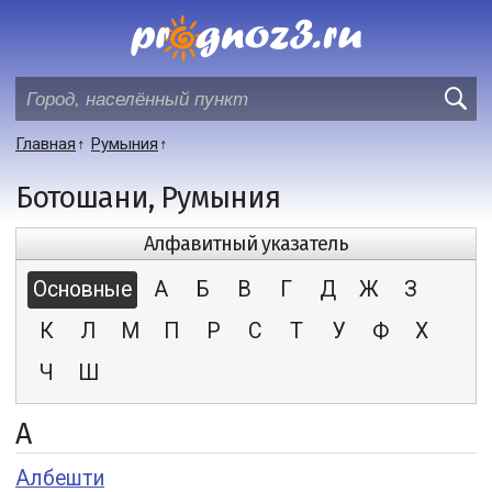
Главная
Румыния
Ботошани, Румыния
Алфавитный указатель
Основные
А
Б
В
Г
Д
Ж
З
К
Л
М
П
Р
С
Т
У
Ф
Х
Ч
Ш
А
Албешти