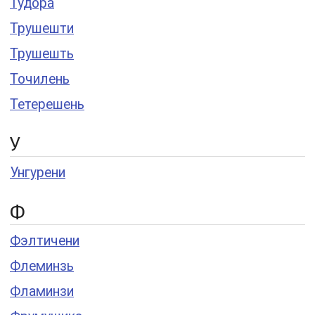
Тудора
Трушешти
Трушешть
Точилень
Тетерешень
У
Унгурени
Ф
Фэлтичени
Флеминзь
Фламинзи