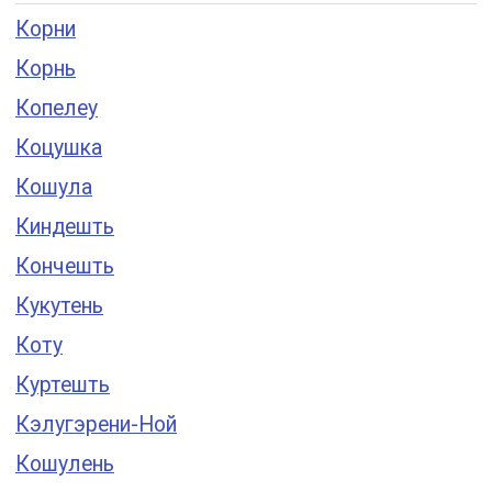
Корни
Корнь
Копелеу
Коцушка
Кошула
Киндешть
Кончешть
Кукутень
Коту
Куртешть
Кэлугэрени-Ной
Кошулень