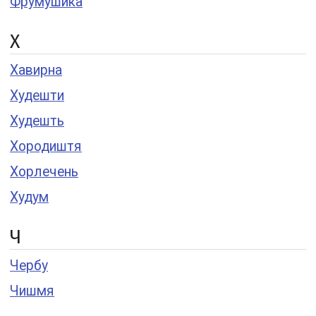
Фрумушика
Х
Хавирна
Худешти
Худешть
Хородиштя
Хорлечень
Худум
Ч
Чербу
Чишмя