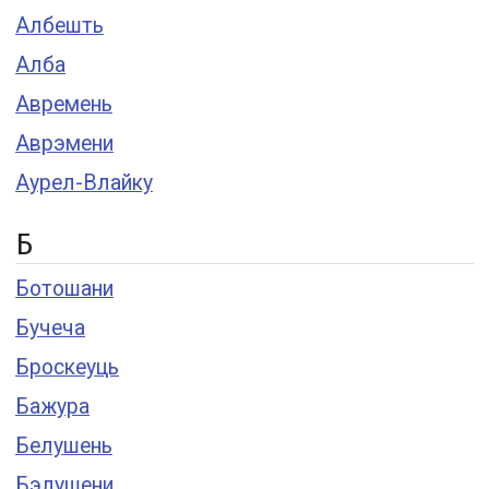
Албешть
Алба
Авремень
Аврэмени
Аурел-Влайку
Б
Ботошани
Бучеча
Броскеуць
Бажура
Белушень
Бэлушени