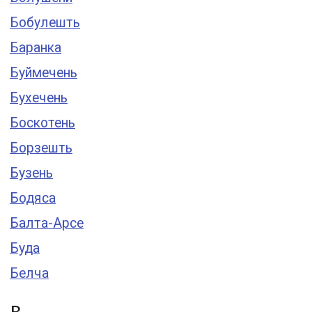
Бобулешть
Баранка
Буймечень
Бухечень
Боскотень
Борзешть
Бузень
Бодяса
Балта-Арсе
Буда
Белча