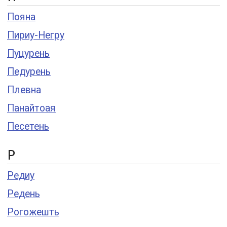
Пояна
Пириу-Негру
Пуцурень
Педурень
Плевна
Панайтоая
Песетень
Р
Редиу
Редень
Рогожешть