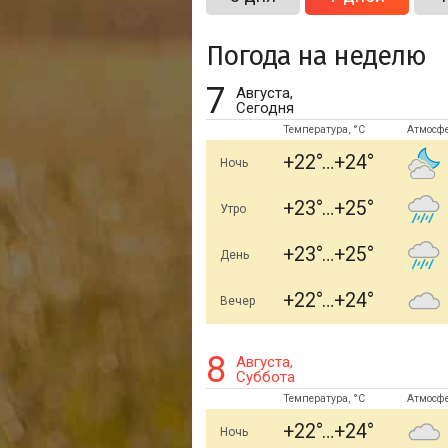
Погода на неделю
7
Августа,
Сегодня
Температура, °C
Атмосф
+22
+24
Ночь
+23
+25
Утро
+23
+25
День
+22
+24
Вечер
8
Августа,
Суббота
Температура, °C
Атмосф
+22
+24
Ночь