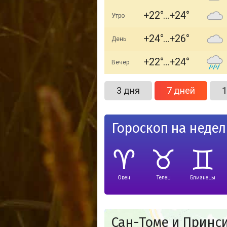
+22
+24
Утро
+24
+26
День
+22
+24
Вечер
3 дня
7 дней
1
Гороскоп на неде
Овен
Телец
Близнецы
Сан-Томе и Принс