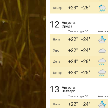
+23
+25
Вечер
12
Августа,
Среда
Температура, °C
Атмосф
+22
+24
Ночь
+22
+24
Утро
+24
+26
День
+23
+25
Вечер
13
Августа,
Четверг
Температура, °C
Атмосф
+22
+24
Ночь