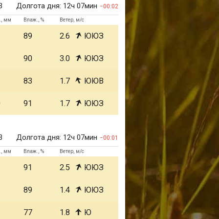
3
Долгота дня:
12ч 07мин
00:02
., мм
Влаж., %
Ветер, м/с
1
89
2.6
ЮЮЗ
1
90
3.0
ЮЮЗ
1
83
1.7
ЮЮВ
0
91
1.7
ЮЮЗ
3
Долгота дня:
12ч 07мин
00:01
., мм
Влаж., %
Ветер, м/с
1
91
2.5
ЮЮЗ
1
89
1.4
ЮЮЗ
1
77
1.8
Ю