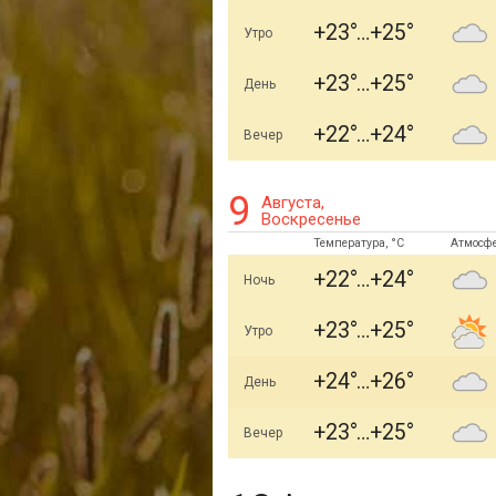
+23
+25
Утро
+23
+25
День
+22
+24
Вечер
9
Августа,
Воскресенье
Температура, °C
Атмосф
+22
+24
Ночь
+23
+25
Утро
+24
+26
День
+23
+25
Вечер