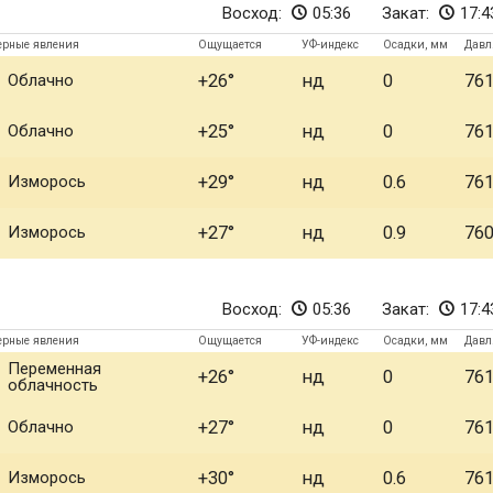
Восход:
05:36
Закат:
17:4
ерные явления
Ощущается
УФ-индекс
Осадки, мм
Давл
Облачно
+26
нд
0
76
Облачно
+25
нд
0
76
Изморось
+29
нд
0.6
76
Изморось
+27
нд
0.9
76
Восход:
05:36
Закат:
17:4
ерные явления
Ощущается
УФ-индекс
Осадки, мм
Давл
Переменная
+26
нд
0
76
облачность
Облачно
+27
нд
0
76
Изморось
+30
нд
0.6
76