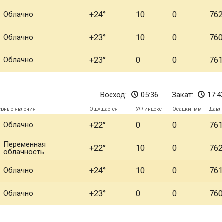
Облачно
+24
10
0
76
Облачно
+23
10
0
76
Облачно
+23
0
0
76
Восход:
05:36
Закат:
17:4
ерные явления
Ощущается
УФ-индекс
Осадки, мм
Давл
Облачно
+22
0
0
76
Переменная
+22
10
0
76
облачность
Облачно
+24
10
0
76
Облачно
+23
0
0
76