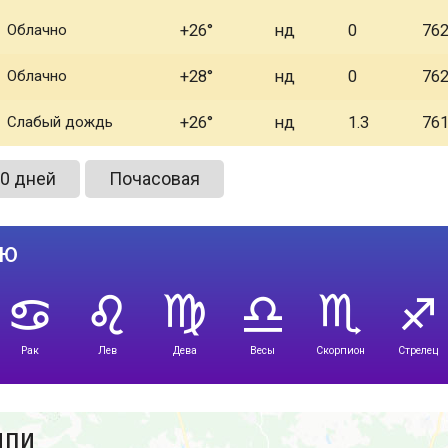
Облачно
+26
нд
0
76
Облачно
+28
нд
0
76
Слабый дождь
+26
нд
1.3
76
0 дней
Почасовая
лю
Рак
Лев
Дева
Весы
Скорпион
Стрелец
ипи