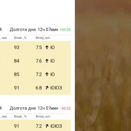
4
Долгота дня:
12ч 07мин
00:00
., мм
Влаж., %
Ветер, м/с
1
93
7.5
Ю
2
84
7.6
Ю
0
85
7.2
Ю
1
91
6.8
ЮЮЗ
4
Долгота дня:
12ч 07мин
00:02
., мм
Влаж., %
Ветер, м/с
1
91
7.2
ЮЮЗ