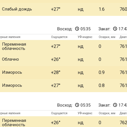
Слабый дождь
+27
нд
1.6
76
Восход:
05:35
Закат:
17:4
ерные явления
Ощущается
УФ-индекс
Осадки, мм
Давл
Переменная
+27
нд
0
76
облачность
Облачно
+26
нд
0
76
Изморось
+28
нд
0.9
76
Изморось
+27
нд
0.8
76
Восход:
05:35
Закат:
17:4
ерные явления
Ощущается
УФ-индекс
Осадки, мм
Давл
Переменная
+26
нд
0
76
облачность