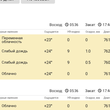
Восход:
05:36
Закат:
17:4
ерные явления
Ощущается
УФ-индекс
Осадки, мм
Давл
Переменная
+23
0
0
76
облачность
Слабый дождь
+24
9
1.0
76
Слабый дождь
+24
9
0.5
76
Облачно
+24
0
0
76
Восход:
05:36
Закат:
17:4
ерные явления
Ощущается
УФ-индекс
Осадки, мм
Давл
Облачно
+23
0
0
76