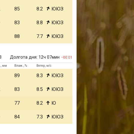
2
85
8.2
ЮЮЗ
0
83
8.8
ЮЮЗ
1
88
7.7
ЮЮЗ
3
Долгота дня:
12ч 07мин
00:01
., мм
Влаж., %
Ветер, м/с
1
89
8.3
ЮЮЗ
2
83
8.5
ЮЮЗ
1
77
8.2
Ю
0
84
7.3
ЮЮЗ