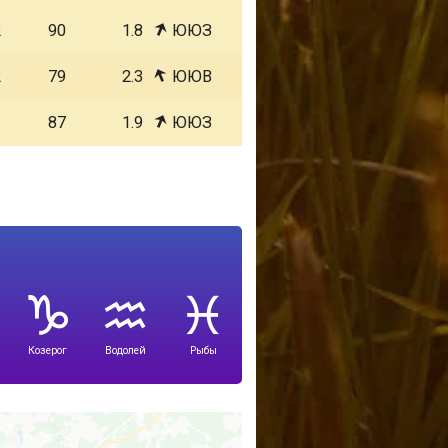
2
90
1.8
ЮЮЗ
2
79
2.3
ЮЮВ
1
87
1.9
ЮЮЗ
Козерог
Водолей
Рыбы