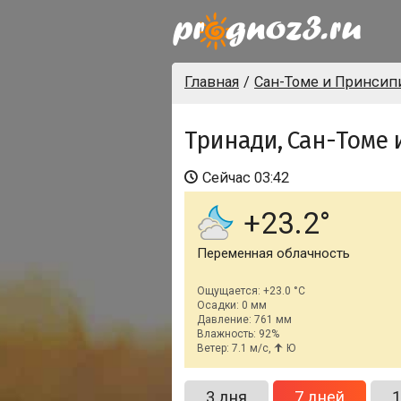
Главная
Сан-Томе и Принсип
Тринади, Сан-Томе
Сейчас
03:42
+23.2
Переменная облачность
Ощущается: +23.0 °C
Осадки: 0 мм
Давление: 761 мм
Влажность: 92%
Ветер: 7.1 м/с,
Ю
3 дня
7 дней
1