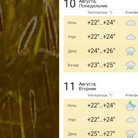
10
Августа,
Понедельник
Температура, °C
Атмосф
+22
+24
Ночь
+22
+24
Утро
+24
+26
День
+23
+25
Вечер
11
Августа,
Вторник
Температура, °C
Атмосф
+22
+24
Ночь
+22
+24
Утро
+25
+27
День