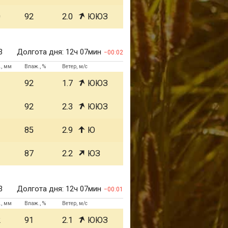
0
92
2.0
ЮЮЗ
3
Долгота дня:
12ч 07мин
00:02
., мм
Влаж., %
Ветер, м/с
1
92
1.7
ЮЮЗ
1
92
2.3
ЮЮЗ
1
85
2.9
Ю
1
87
2.2
ЮЗ
3
Долгота дня:
12ч 07мин
00:01
., мм
Влаж., %
Ветер, м/с
2
91
2.1
ЮЮЗ