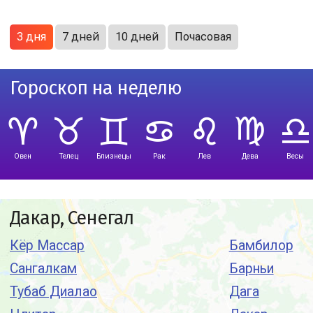
3 дня
7 дней
10 дней
Почасовая
Гороскоп на неделю
Овен
Телец
Близнецы
Рак
Лев
Дева
Весы
Дакар, Сенегал
Кёр Массар
Бамбилор
Сангалкам
Барньи
Тубаб Диалао
Дага