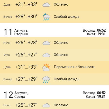
+31
+33
Облачно
День
+28
+30
Слабый дождь
Вечер
11
Августа,
Восход:
06:52
Вторник
Закат:
19:31
+26
+28
Облачно
Ночь
+25
+27
Облачно
Утро
+31
+33
Переменная облачность
День
+27
+29
Слабый дождь
Вечер
12
Августа,
Восход:
06:52
Среда
Закат:
19:31
+25
+27
Облачно
Ночь