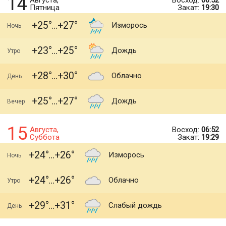
14
Августа,
Восход:
06:52
Пятница
Закат:
19:30
+25
+27
Изморось
Ночь
+23
+25
Дождь
Утро
+28
+30
Облачно
День
+25
+27
Дождь
Вечер
15
Августа,
Восход:
06:52
Суббота
Закат:
19:29
+24
+26
Изморось
Ночь
+24
+26
Облачно
Утро
+29
+31
Слабый дождь
День