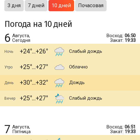
3 дня
7 дней
10 дней
Почасовая
Погода на 10 дней
6
Августа,
Восход:
06:50
Сегодня
Закат:
19:33
+24
+26
Слабый дождь
Ночь
+25
+27
Облачно
Утро
+30
+32
Дождь
День
+25
+27
Слабый дождь
Вечер
7
Августа,
Восход:
06:51
Пятница
Закат:
19:33