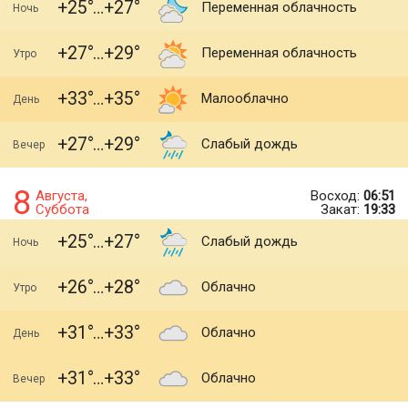
+25
+27
Переменная облачность
Ночь
+27
+29
Переменная облачность
Утро
+33
+35
Малооблачно
День
+27
+29
Слабый дождь
Вечер
8
Августа,
Восход:
06:51
Суббота
Закат:
19:33
+25
+27
Слабый дождь
Ночь
+26
+28
Облачно
Утро
+31
+33
Облачно
День
+31
+33
Облачно
Вечер