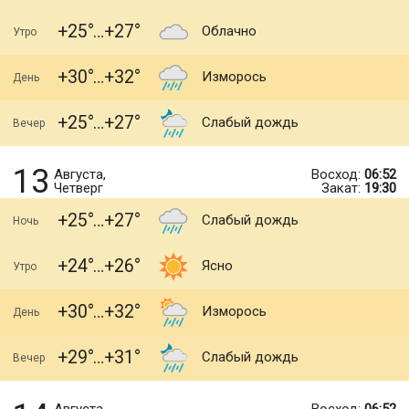
+25
+27
Облачно
Утро
+30
+32
Изморось
День
+25
+27
Слабый дождь
Вечер
13
Августа,
Восход:
06:52
Четверг
Закат:
19:30
+25
+27
Слабый дождь
Ночь
+24
+26
Ясно
Утро
+30
+32
Изморось
День
+29
+31
Слабый дождь
Вечер