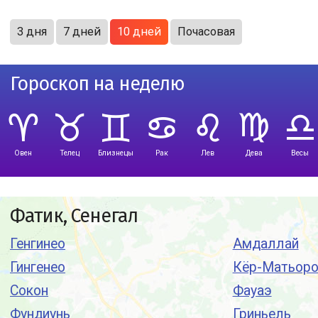
3 дня
7 дней
10 дней
Почасовая
Гороскоп на неделю
Овен
Телец
Близнецы
Рак
Лев
Дева
Весы
Фатик, Сенегал
Генгинео
Амдаллай
Гингенео
Кёр-Матьор
Сокон
Фауаэ
Фундиунь
Гриньель