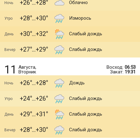
+26
+28
Облачно
Ночь
+28
+30
Изморось
Утро
+30
+32
Слабый дождь
День
+27
+29
Слабый дождь
Вечер
11
Августа,
Восход:
06:53
Вторник
Закат:
19:31
+26
+28
Дождь
Ночь
+24
+26
Слабый дождь
Утро
+29
+31
Слабый дождь
День
+28
+30
Слабый дождь
Вечер