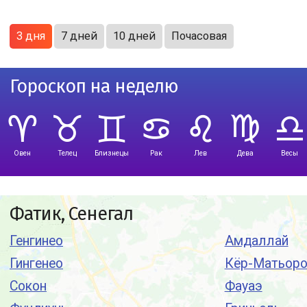
3 дня
7 дней
10 дней
Почасовая
Гороскоп на неделю
Овен
Телец
Близнецы
Рак
Лев
Дева
Весы
Фатик, Сенегал
Генгинео
Амдаллай
Гингенео
Кёр-Матьор
Сокон
Фауаэ