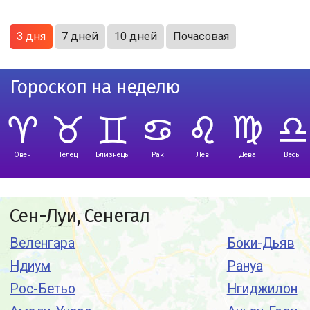
3 дня
7 дней
10 дней
Почасовая
Гороскоп на неделю
Овен
Телец
Близнецы
Рак
Лев
Дева
Весы
Сен-Луи, Сенегал
Веленгара
Боки-Дьяв
Ндиум
Рануа
Рос-Бетьо
Нгиджилон