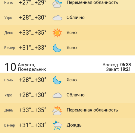
+27
+29
Переменная облачность
Ночь
+28
+30
Облачно
Утро
+33
+35
Ясно
День
+31
+33
Ясно
Вечер
10
Августа,
Восход:
06:38
Понедельник
Закат:
19:21
+28
+30
Ясно
Ночь
+28
+30
Облачно
Утро
+33
+35
Переменная облачность
День
+31
+33
Дождь
Вечер