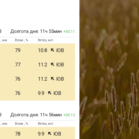
3
Долгота дня:
11ч 55мин
00:11
., мм
Влаж., %
Ветер, м/с
0
79
10.8
ЮВ
0
77
11.2
ЮВ
0
76
11.2
ЮВ
0
76
9.9
ЮВ
3
Долгота дня:
11ч 56мин
00:12
., мм
Влаж., %
Ветер, м/с
0
78
9.9
ЮВ