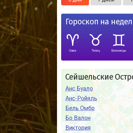
Гороскоп на неде
Овен
Телец
Близнецы
Сейшельские Остр
Анс Буало
Анс-Ройяль
Бель Омбр
Бо Валон
Виктория