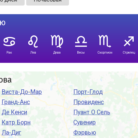
лю
Рак
Лев
Дева
Весы
Скорпион
Стрелец
ова
Виста-До-Мар
Порт-Глод
Гранд-Анс
Провиденс
Де Кенси
Пуант О Сель
Катр Борн
Сувенир
Ла-Диг
Фэрвью