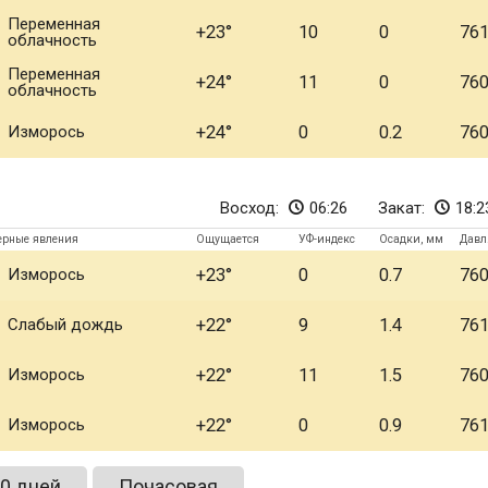
Переменная
+23
10
0
76
облачность
Переменная
+24
11
0
76
облачность
Изморось
+24
0
0.2
76
Восход:
06:26
Закат:
18:2
ерные явления
Ощущается
УФ-индекс
Осадки, мм
Давл
Изморось
+23
0
0.7
76
Слабый дождь
+22
9
1.4
76
Изморось
+22
11
1.5
76
Изморось
+22
0
0.9
76
0 дней
Почасовая