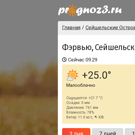
Главная
Сейшельские Остро
Фэрвью, Сейшельск
Сейчас
09:29
+25.0
Малооблачно
Ощущается: +21.7 °C
Осадки: 0 мм
Давление: 761 мм
Влажность: 78%
Ветер: 11.0 м/с,
ЮВ
3 дня
7 дней
1