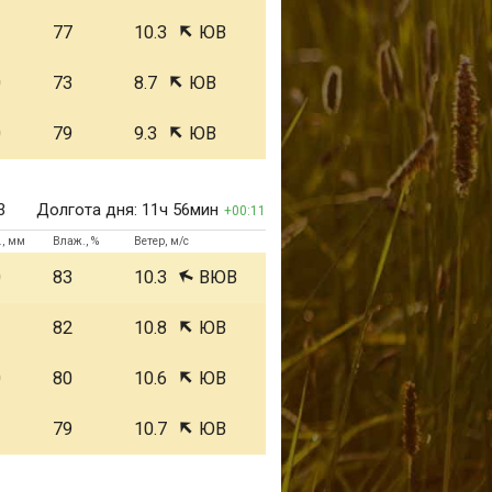
1
77
10.3
ЮВ
0
73
8.7
ЮВ
0
79
9.3
ЮВ
3
Долгота дня:
11ч 56мин
00:11
., мм
Влаж., %
Ветер, м/с
0
83
10.3
ВЮВ
1
82
10.8
ЮВ
0
80
10.6
ЮВ
1
79
10.7
ЮВ