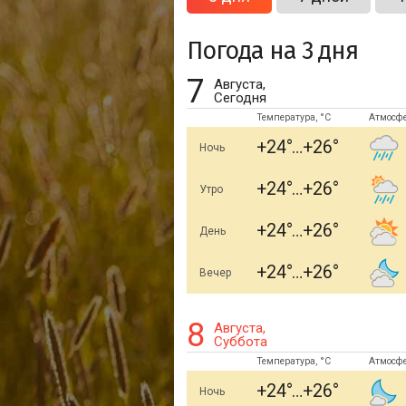
Погода на 3 дня
7
Августа,
Сегодня
Температура, °C
Атмосф
+24
+26
Ночь
+24
+26
Утро
+24
+26
День
+24
+26
Вечер
8
Августа,
Суббота
Температура, °C
Атмосф
+24
+26
Ночь