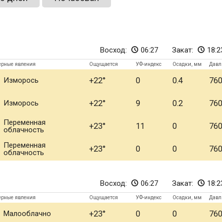
Восход:
06:27
Закат:
18:2
ерные явления
Ощущается
УФ-индекс
Осадки, мм
Давл
Изморось
+22
0
0.4
76
Изморось
+22
9
0.2
76
Переменная
+23
11
0
76
облачность
Переменная
+23
0
0
76
облачность
Восход:
06:27
Закат:
18:2
ерные явления
Ощущается
УФ-индекс
Осадки, мм
Давл
Малооблачно
+23
0
0
76