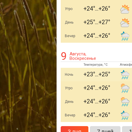
+24
+26
Утро
+25
+27
День
+24
+26
Вечер
9
Августа,
Воскресенье
Температура, °C
Атмосф
+23
+25
Ночь
+24
+26
Утро
+24
+26
День
+24
+26
Вечер
3 дня
7 дней
1