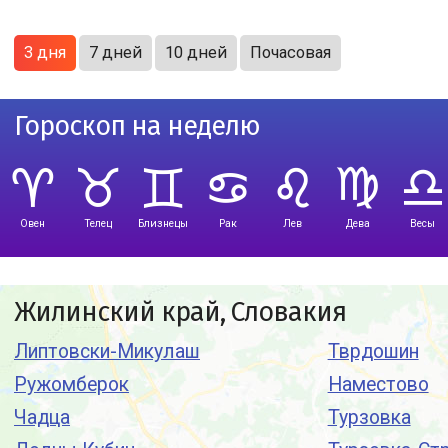
3 дня
7 дней
10 дней
Почасовая
Гороскоп на неделю
Овен
Телец
Близнецы
Рак
Лев
Дева
Весы
Жилинский край, Словакия
Липтовски-Микулаш
Тврдошин
Ружомберок
Наместово
Чадца
Турзовка