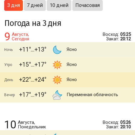
3 дня
7 дней
10 дней
Почасовая
Погода на 3 дня
9
Августа,
Восход:
05:25
Сегодня
Закат:
20:12
+11
+13
Ясно
Ночь
+15
+17
Ясно
Утро
+22
+24
Ясно
День
+17
+19
Переменная облачность
Вечер
10
Августа,
Восход:
05:26
Понедельник
Закат:
20:10