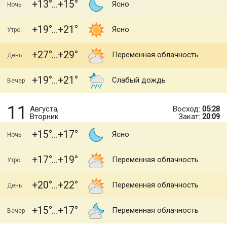
+13
+15
Ясно
Ночь
+19
+21
Ясно
Утро
+27
+29
Переменная облачность
День
+19
+21
Слабый дождь
Вечер
11
Августа,
Восход:
05:28
Вторник
Закат:
20:09
+15
+17
Ясно
Ночь
+17
+19
Переменная облачность
Утро
+20
+22
Переменная облачность
День
+15
+17
Переменная облачность
Вечер