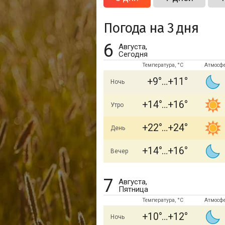
Погода на 3 дня
6
Августа,
Сегодня
Температура, °C
Атмосф
+9
+11
Ночь
+14
+16
Утро
+22
+24
День
+14
+16
Вечер
7
Августа,
Пятница
Температура, °C
Атмосф
+10
+12
Ночь