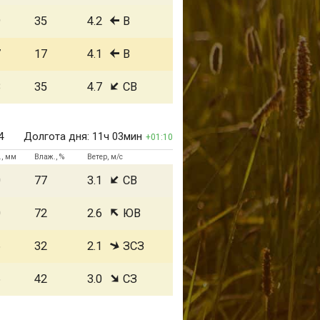
9
35
4.2
В
7
17
4.1
В
8
35
4.7
СВ
4
Долгота дня:
11ч 03мин
01:10
., мм
Влаж., %
Ветер, м/с
0
77
3.1
СВ
0
72
2.6
ЮВ
6
32
2.1
ЗСЗ
6
42
3.0
СЗ