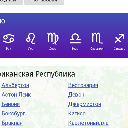
лю
Рак
Лев
Дева
Весы
Скорпион
Стрелец
риканская Республика
Альбертон
Вестонария
Астон Лейк
Девон
Бенони
Джермистон
Боксбург
Кагисо
Бракпан
Карлетонвилль