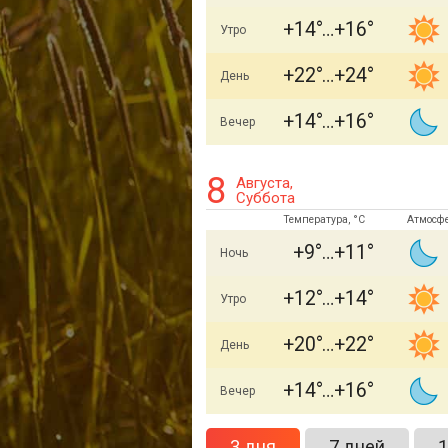
+14
+16
Утро
+22
+24
День
+14
+16
Вечер
8
Августа,
Суббота
Температура, °C
Атмосф
+9
+11
Ночь
+12
+14
Утро
+20
+22
День
+14
+16
Вечер
3 дня
7 дней
1