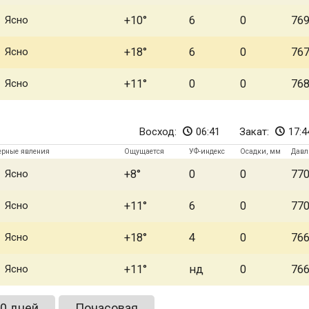
Ясно
+10
6
0
76
Ясно
+18
6
0
76
Ясно
+11
0
0
76
Восход:
06:41
Закат:
17:4
ерные явления
Ощущается
УФ-индекс
Осадки, мм
Давл
Ясно
+8
0
0
77
Ясно
+11
6
0
77
Ясно
+18
4
0
76
Ясно
+11
нд
0
76
0 дней
Почасовая