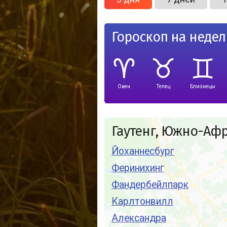
Гороскоп на неде
Овен
Телец
Близнецы
Гаутенг, Южно-Аф
Йоханнесбург
Феринихинг
Фандербейлпарк
Карлтонвилл
Александра