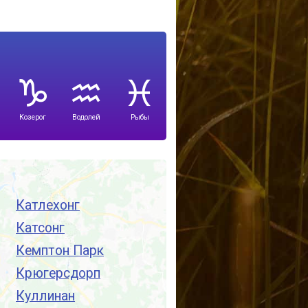
Козерог
Водолей
Рыбы
Катлехонг
Катсонг
Кемптон Парк
Крюгерсдорп
Куллинан