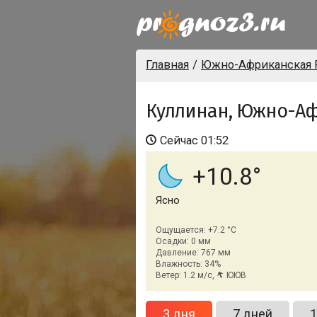
Главная
Южно-Африканская 
Куллинан, Южно-Аф
Сейчас
01:52
+10.8
Ясно
Ощущается: +7.2 °C
Осадки: 0 мм
Давление: 767 мм
Влажность: 34%
Ветер: 1.2 м/с,
ЮЮВ
3 дня
7 дней
1