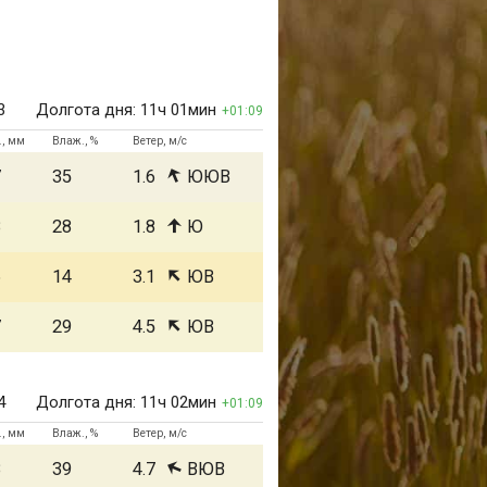
3
Долгота дня:
11ч 01мин
01:09
., мм
Влаж., %
Ветер, м/с
7
35
1.6
ЮЮВ
8
28
1.8
Ю
6
14
3.1
ЮВ
7
29
4.5
ЮВ
4
Долгота дня:
11ч 02мин
01:09
., мм
Влаж., %
Ветер, м/с
8
39
4.7
ВЮВ