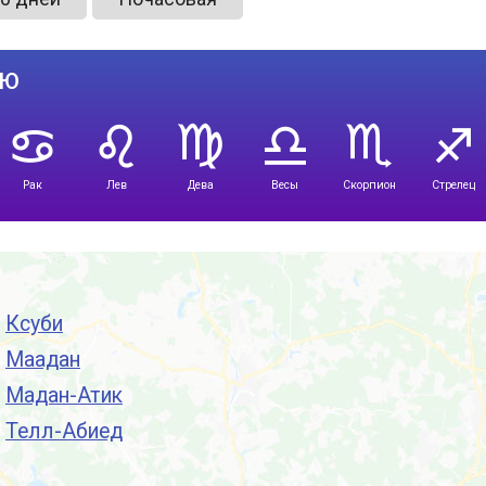
лю
Рак
Лев
Дева
Весы
Скорпион
Стрелец
Ксуби
Маадан
Мадан-Атик
Телл-Абиед