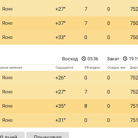
Ясно
+27
7
0
75
Ясно
+37
7
0
75
Ясно
+33
0
0
75
Восход:
05:36
Закат:
19:1
ерные явления
Ощущается
УФ-индекс
Осадки, мм
Давл
Ясно
+26
0
0
75
Ясно
+27
7
0
75
Ясно
+35
8
0
75
Ясно
+31
0
0
75
0 дней
Почасовая