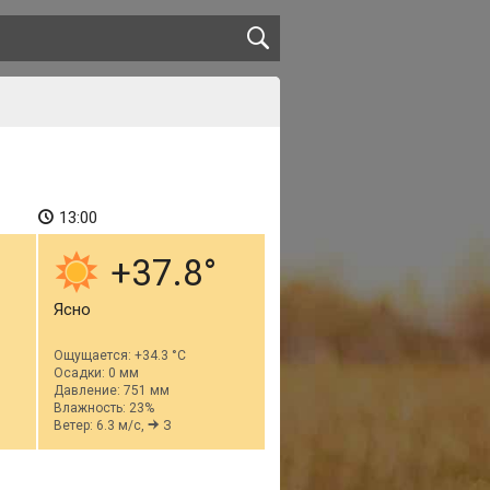
13:00
+37.8
Ясно
Ощущается: +34.3 °C
Осадки: 0 мм
Давление: 751 мм
Влажность: 23%
Ветер: 6.3 м/с,
З