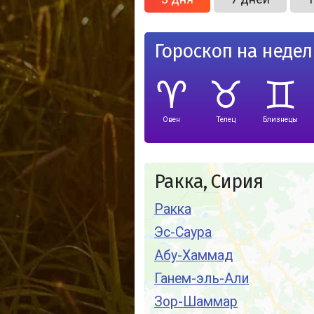
Гороскоп на неде
Овен
Телец
Близнецы
Ракка, Сирия
Ракка
Эс-Саура
Абу-Хаммад
Ганем-эль-Али
Зор-Шаммар