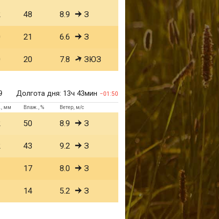
2
48
8.9
З
0
21
6.6
З
0
20
7.8
ЗЮЗ
9
Долгота дня:
13ч 43мин
01:50
., мм
Влаж., %
Ветер, м/с
2
50
8.9
З
2
43
9.2
З
1
17
8.0
З
1
14
5.2
З