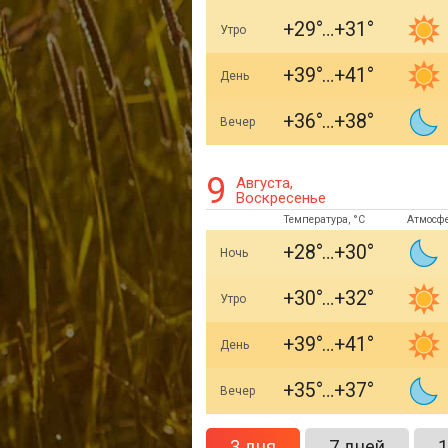
+29
+31
Утро
+39
+41
День
+36
+38
Вечер
9
Августа,
Воскресенье
Температура, °C
Атмосф
+28
+30
Ночь
+30
+32
Утро
+39
+41
День
+35
+37
Вечер
3 дня
7 дней
1