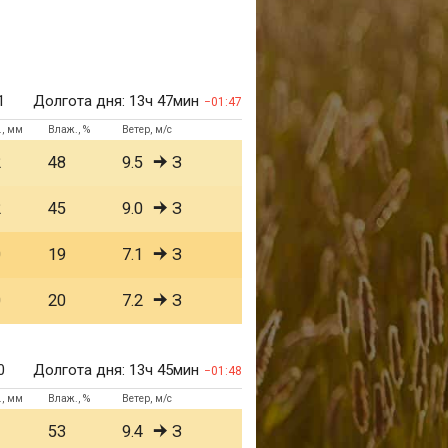
1
Долгота дня:
13ч 47мин
01:47
., мм
Влаж., %
Ветер, м/с
2
48
9.5
З
2
45
9.0
З
0
19
7.1
З
0
20
7.2
З
0
Долгота дня:
13ч 45мин
01:48
., мм
Влаж., %
Ветер, м/с
1
53
9.4
З