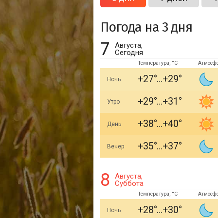
Погода на 3 дня
7
Августа,
Сегодня
Температура, °C
Атмосф
+27
+29
Ночь
+29
+31
Утро
+38
+40
День
+35
+37
Вечер
8
Августа,
Суббота
Температура, °C
Атмосф
+28
+30
Ночь