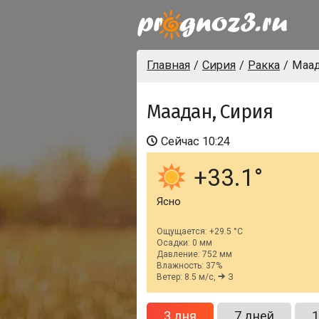
Главная
Сирия
Ракка
Маа
Маадан, Сирия
Сейчас
10:24
+33.1
Ясно
Ощущается: +29.5 °C
Осадки: 0 мм
Давление: 752 мм
Влажность: 37%
Ветер: 8.5 м/с,
З
3 дня
7 дней
1