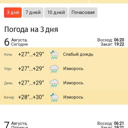
3 дня
7 дней
10 дней
Почасовая
Погода на 3 дня
6
Августа,
Восход:
06:20
Сегодня
Закат:
19:22
+27
+29
Слабый дождь
Ночь
+27
+29
Изморось
Утро
+27
+29
Изморось
День
+28
+30
Изморось
Вечер
7
Августа,
Восход:
06:21
Пятница
Закат:
19:21