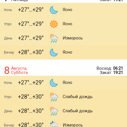
+27
+29
Ясно
Ночь
+27
+29
Ясно
Утро
+27
+29
Изморось
День
+28
+30
Ясно
Вечер
8
Августа,
Восход:
06:21
Суббота
Закат:
19:21
+27
+29
Ясно
Ночь
+28
+30
Слабый дождь
Утро
+28
+30
Слабый дождь
День
+28
+30
Изморось
Вечер