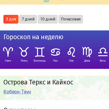
3 дня
7 дней
10 дней
Почасовая
Гороскоп на неделю
Овен
Телец
Близнецы
Рак
Лев
Дева
Весы
Острова Теркс и Кайкос
Коберн-Таун