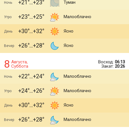
+21
+23
Туман
Ночь
+23
+25
Малооблачно
Утро
+30
+32
Ясно
День
+26
+28
Ясно
Вечер
8
Августа,
Восход:
06:13
Суббота
Закат:
20:26
+22
+24
Малооблачно
Ночь
+24
+26
Малооблачно
Утро
+30
+32
Ясно
День
+26
+28
Малооблачно
Вечер