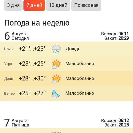
3 дня
7 дней
10 дней
Почасовая
Погода на неделю
6
Августа,
Восход:
06:11
Сегодня
Закат:
20:29
+21
+23
Дождь
Ночь
+23
+25
Малооблачно
Утро
+28
+30
Малооблачно
День
+25
+27
Малооблачно
Вечер
7
Августа,
Восход:
06:12
Пятница
Закат:
20:28