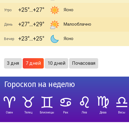
+25
+27
Ясно
Утро
+27
+29
Малооблачно
День
+23
+25
Ясно
Вечер
3 дня
7 дней
10 дней
Почасовая
Гороскоп на неделю
Овен
Телец
Близнецы
Рак
Лев
Дева
Весы