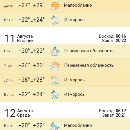
+27
+29
Малооблачно
День
+22
+24
Изморось
Вечер
11
Августа,
Восход:
06:16
Вторник
Закат:
20:22
+20
+22
Переменная облачность
Ночь
+24
+26
Переменная облачность
Утро
+26
+28
Изморось
День
+22
+24
Изморось
Вечер
12
Августа,
Восход:
06:17
Среда
Закат:
20:21
+20
+22
Малооблачно
Ночь