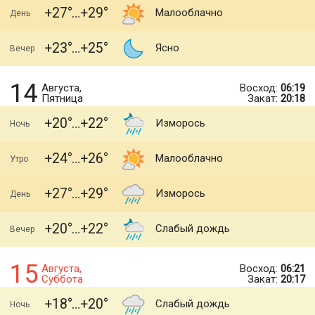
+27
+29
Малооблачно
День
+23
+25
Ясно
Вечер
14
Августа,
Восход:
06:19
Пятница
Закат:
20:18
+20
+22
Изморось
Ночь
+24
+26
Малооблачно
Утро
+27
+29
Изморось
День
+20
+22
Слабый дождь
Вечер
15
Августа,
Восход:
06:21
Суббота
Закат:
20:17
+18
+20
Слабый дождь
Ночь