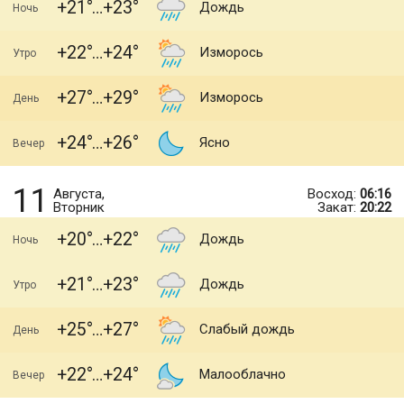
+21
+23
Дождь
Ночь
+22
+24
Изморось
Утро
+27
+29
Изморось
День
+24
+26
Ясно
Вечер
11
Августа,
Восход:
06:16
Вторник
Закат:
20:22
+20
+22
Дождь
Ночь
+21
+23
Дождь
Утро
+25
+27
Слабый дождь
День
+22
+24
Малооблачно
Вечер