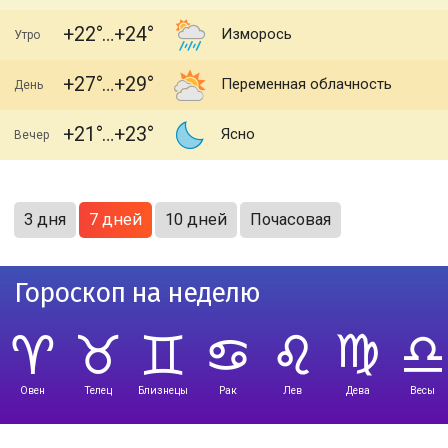
+22
+24
Изморось
Утро
+27
+29
Переменная облачность
День
+21
+23
Ясно
Вечер
3 дня
7 дней
10 дней
Почасовая
Гороскоп на неделю
Овен
Телец
Близнецы
Рак
Лев
Дева
Весы