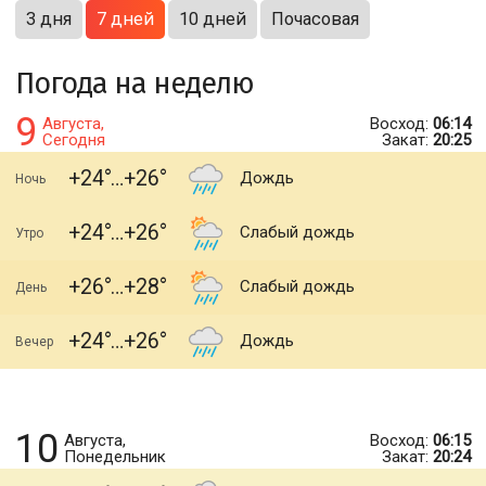
3 дня
7 дней
10 дней
Почасовая
Погода на неделю
9
Августа,
Восход:
06:14
Сегодня
Закат:
20:25
+24
+26
Дождь
Ночь
+24
+26
Слабый дождь
Утро
+26
+28
Слабый дождь
День
+24
+26
Дождь
Вечер
10
Августа,
Восход:
06:15
Понедельник
Закат:
20:24