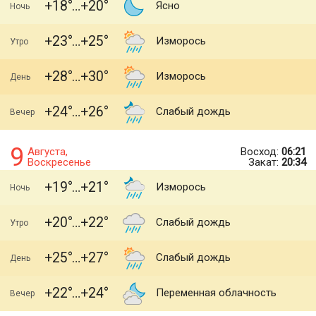
+18
+20
Ясно
Ночь
+23
+25
Изморось
Утро
+28
+30
Изморось
День
+24
+26
Слабый дождь
Вечер
9
Августа,
Восход:
06:21
Воскресенье
Закат:
20:34
+19
+21
Изморось
Ночь
+20
+22
Слабый дождь
Утро
+25
+27
Слабый дождь
День
+22
+24
Переменная облачность
Вечер