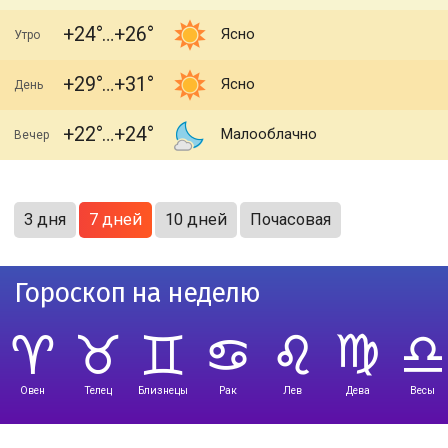
+24
+26
Ясно
Утро
+29
+31
Ясно
День
+22
+24
Малооблачно
Вечер
3 дня
7 дней
10 дней
Почасовая
Гороскоп на неделю
Овен
Телец
Близнецы
Рак
Лев
Дева
Весы