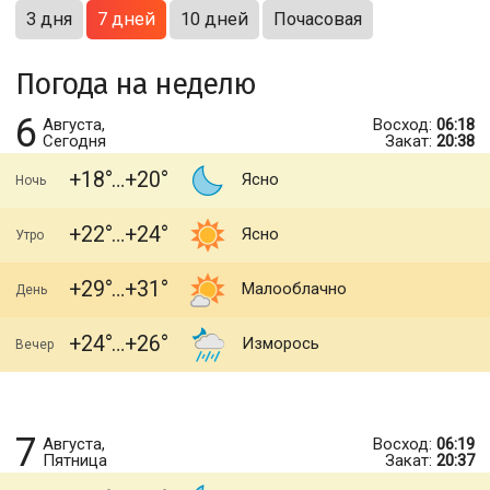
3 дня
7 дней
10 дней
Почасовая
Погода на неделю
6
Августа,
Восход:
06:18
Сегодня
Закат:
20:38
+18
+20
Ясно
Ночь
+22
+24
Ясно
Утро
+29
+31
Малооблачно
День
+24
+26
Изморось
Вечер
7
Августа,
Восход:
06:19
Пятница
Закат:
20:37