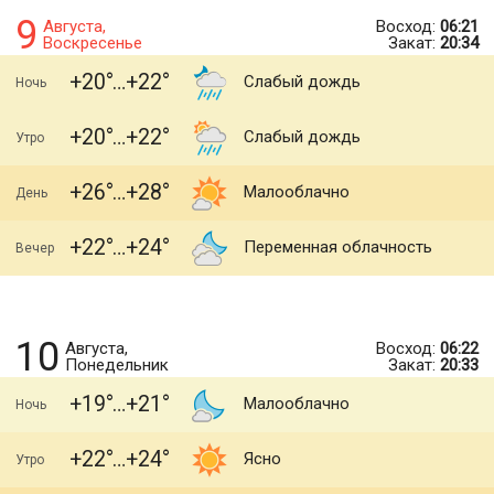
9
Августа,
Восход:
06:21
Воскресенье
Закат:
20:34
+20
+22
Слабый дождь
Ночь
+20
+22
Слабый дождь
Утро
+26
+28
Малооблачно
День
+22
+24
Переменная облачность
Вечер
10
Августа,
Восход:
06:22
Понедельник
Закат:
20:33
+19
+21
Малооблачно
Ночь
+22
+24
Ясно
Утро