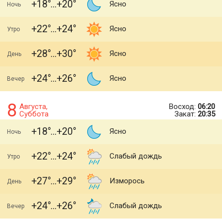
+18
+20
Ясно
Ночь
+22
+24
Ясно
Утро
+28
+30
Ясно
День
+24
+26
Ясно
Вечер
8
Августа,
Восход:
06:20
Суббота
Закат:
20:35
+18
+20
Ясно
Ночь
+22
+24
Слабый дождь
Утро
+27
+29
Изморось
День
+24
+26
Слабый дождь
Вечер