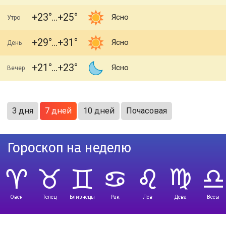
+23
+25
Ясно
Утро
+29
+31
Ясно
День
+21
+23
Ясно
Вечер
3 дня
7 дней
10 дней
Почасовая
Гороскоп на неделю
Овен
Телец
Близнецы
Рак
Лев
Дева
Весы