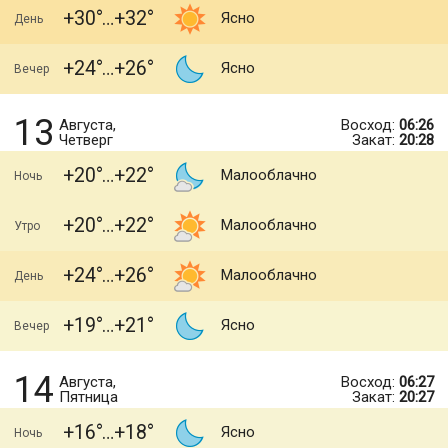
+30
+32
Ясно
День
+24
+26
Ясно
Вечер
13
Августа,
Восход:
06:26
Четверг
Закат:
20:28
+20
+22
Малооблачно
Ночь
+20
+22
Малооблачно
Утро
+24
+26
Малооблачно
День
+19
+21
Ясно
Вечер
14
Августа,
Восход:
06:27
Пятница
Закат:
20:27
+16
+18
Ясно
Ночь