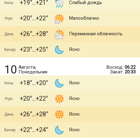
+19
+21
Слабый дождь
Ночь
+20
+22
Малооблачно
Утро
+26
+28
Переменная облачность
День
+23
+25
Ясно
Вечер
10
Августа,
Восход:
06:22
Понедельник
Закат:
20:33
+18
+20
Ясно
Ночь
+20
+22
Ясно
Утро
+26
+28
Ясно
День
+22
+24
Ясно
Вечер