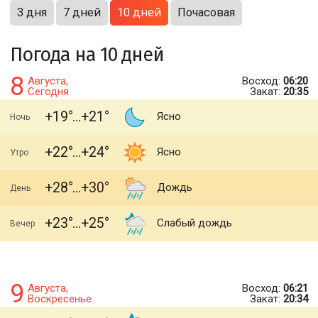
3 дня
7 дней
10 дней
Почасовая
Погода на 10 дней
8
Августа,
Восход:
06:20
Сегодня
Закат:
20:35
+19
+21
Ясно
Ночь
+22
+24
Ясно
Утро
+28
+30
Дождь
День
+23
+25
Слабый дождь
Вечер
9
Августа,
Восход:
06:21
Воскресенье
Закат:
20:34