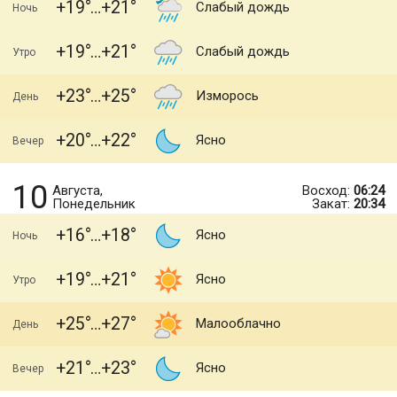
+19
+21
Слабый дождь
Ночь
+19
+21
Слабый дождь
Утро
+23
+25
Изморось
День
+20
+22
Ясно
Вечер
10
Августа,
Восход:
06:24
Понедельник
Закат:
20:34
+16
+18
Ясно
Ночь
+19
+21
Ясно
Утро
+25
+27
Малооблачно
День
+21
+23
Ясно
Вечер