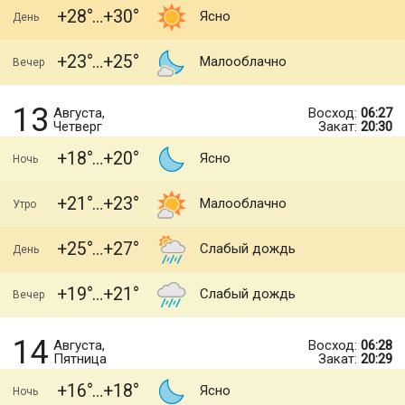
+28
+30
Ясно
День
+23
+25
Малооблачно
Вечер
13
Августа,
Восход:
06:27
Четверг
Закат:
20:30
+18
+20
Ясно
Ночь
+21
+23
Малооблачно
Утро
+25
+27
Слабый дождь
День
+19
+21
Слабый дождь
Вечер
14
Августа,
Восход:
06:28
Пятница
Закат:
20:29
+16
+18
Ясно
Ночь