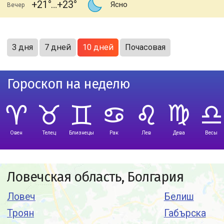
+21
+23
Ясно
Вечер
3 дня
7 дней
10 дней
Почасовая
Гороскоп на неделю
Овен
Телец
Близнецы
Рак
Лев
Дева
Весы
Ловечская область, Болгария
Ловеч
Белиш
Троян
Габърска