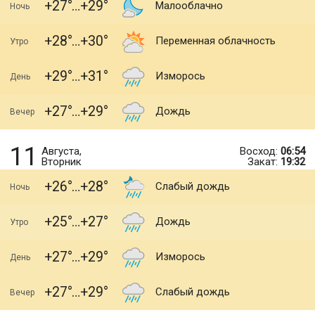
+27
+29
Малооблачно
Ночь
+28
+30
Переменная облачность
Утро
+29
+31
Изморось
День
+27
+29
Дождь
Вечер
11
Августа,
Восход:
06:54
Вторник
Закат:
19:32
+26
+28
Слабый дождь
Ночь
+25
+27
Дождь
Утро
+27
+29
Изморось
День
+27
+29
Слабый дождь
Вечер