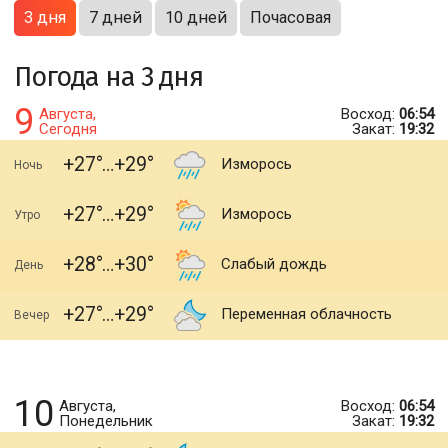
3 дня
7 дней
10 дней
Почасовая
Погода на 3 дня
9
Августа,
Восход:
06:54
Сегодня
Закат:
19:32
+27
+29
Изморось
Ночь
+27
+29
Изморось
Утро
+28
+30
Слабый дождь
День
+27
+29
Переменная облачность
Вечер
10
Августа,
Восход:
06:54
Понедельник
Закат:
19:32