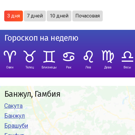
3 дня
7 дней
10 дней
Почасовая
Гороскоп на неделю
Овен
Телец
Близнецы
Рак
Лев
Дева
Весы
Банжул, Гамбия
Сакута
Банжул
Брашуби