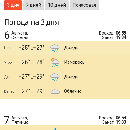
3 дня
7 дней
10 дней
Почасовая
Погода на 3 дня
6
Августа,
Восход:
06:53
Сегодня
Закат:
19:34
+25
+27
Дождь
Ночь
+26
+28
Изморось
Утро
+27
+29
Дождь
День
+27
+29
Облачно
Вечер
7
Августа,
Восход:
06:54
Пятница
Закат:
19:33