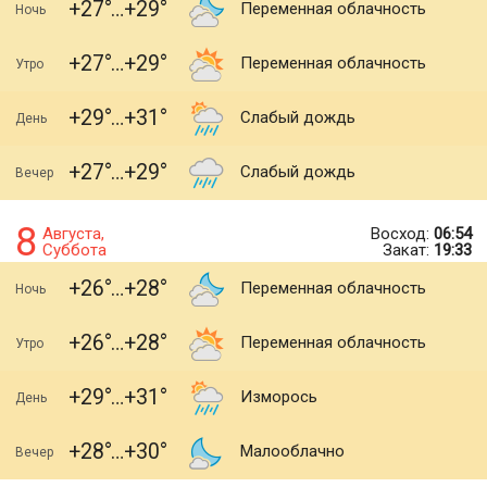
+27
+29
Переменная облачность
Ночь
+27
+29
Переменная облачность
Утро
+29
+31
Слабый дождь
День
+27
+29
Слабый дождь
Вечер
8
Августа,
Восход:
06:54
Суббота
Закат:
19:33
+26
+28
Переменная облачность
Ночь
+26
+28
Переменная облачность
Утро
+29
+31
Изморось
День
+28
+30
Малооблачно
Вечер