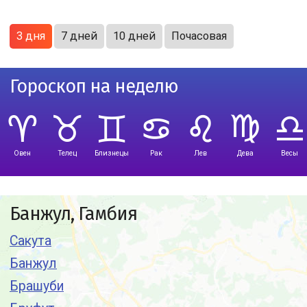
3 дня
7 дней
10 дней
Почасовая
Гороскоп на неделю
Овен
Телец
Близнецы
Рак
Лев
Дева
Весы
Банжул, Гамбия
Сакута
Банжул
Брашуби