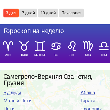
3 дня
7 дней
10 дней
Почасовая
Гороскоп на неделю
Овен
Телец
Близнецы
Рак
Лев
Дева
Весы
Самегрело-Верхняя Сванетия,
Грузия
Зугдиди
Абаша
Малый Поти
Гараха
Поти
Чхороцку