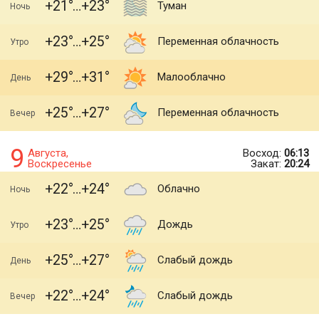
+21
+23
Туман
Ночь
+23
+25
Переменная облачность
Утро
+29
+31
Малооблачно
День
+25
+27
Переменная облачность
Вечер
9
Августа,
Восход:
06:13
Воскресенье
Закат:
20:24
+22
+24
Облачно
Ночь
+23
+25
Дождь
Утро
+25
+27
Слабый дождь
День
+22
+24
Слабый дождь
Вечер