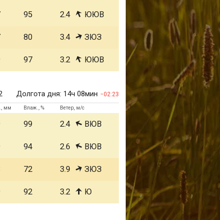
7
95
2.4
ЮЮВ
7
80
3.4
ЗЮЗ
9
97
3.2
ЮЮВ
2
Долгота дня:
14ч 08мин
02:23
., мм
Влаж., %
Ветер, м/с
9
99
2.4
ВЮВ
9
94
2.6
ВЮВ
8
72
3.9
ЗЮЗ
9
92
3.2
Ю