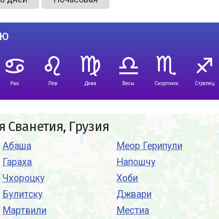
лю
Рак
Лев
Дева
Весы
Скорпион
Стрелец
 Сванетия, Грузия
Абаша
Меор Герипули
Гараха
Напошчу
Чхороцку
Хоби
Булитску
Джвари
Мартвили
Местиа