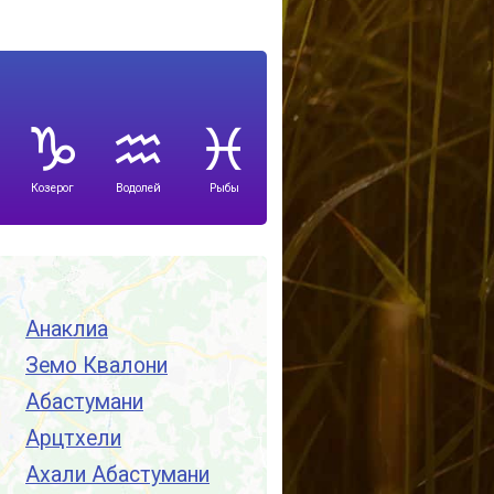
Козерог
Водолей
Рыбы
Анаклиа
Земо Квалони
Абастумани
Арцтхели
Ахали Абастумани