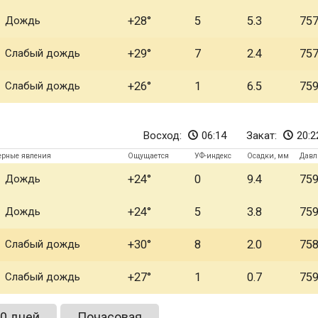
Дождь
+28
5
5.3
75
Слабый дождь
+29
7
2.4
75
Слабый дождь
+26
1
6.5
75
Восход:
06:14
Закат:
20:2
ерные явления
Ощущается
УФ-индекс
Осадки, мм
Давл
Дождь
+24
0
9.4
75
Дождь
+24
5
3.8
75
Слабый дождь
+30
8
2.0
75
Слабый дождь
+27
1
0.7
75
0 дней
Почасовая