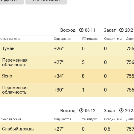
Восход:
06:11
Закат:
20:2
ерные явления
Ощущается
УФ-индекс
Осадки, мм
Давл
Туман
+26
0
0
75
Переменная
+27
5
0
75
облачность
Ясно
+34
8
0
75
Переменная
+30
1
0
75
облачность
Восход:
06:12
Закат:
20:2
ерные явления
Ощущается
УФ-индекс
Осадки, мм
Давл
Слабый дождь
+27
0
0.6
75