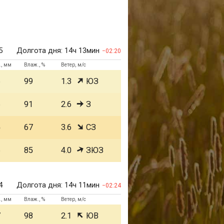
5
Долгота дня:
14ч 13мин
02:20
., мм
Влаж., %
Ветер, м/с
6
99
1.3
ЮЗ
6
91
2.6
З
5
67
3.6
СЗ
6
85
4.0
ЗЮЗ
4
Долгота дня:
14ч 11мин
02:24
., мм
Влаж., %
Ветер, м/с
7
98
2.1
ЮВ