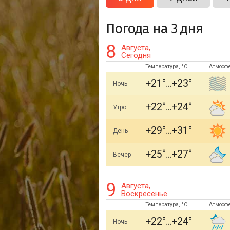
Погода на 3 дня
8
Августа,
Сегодня
Температура, °C
Атмосф
+21
+23
Ночь
+22
+24
Утро
+29
+31
День
+25
+27
Вечер
9
Августа,
Воскресенье
Температура, °C
Атмосф
+22
+24
Ночь