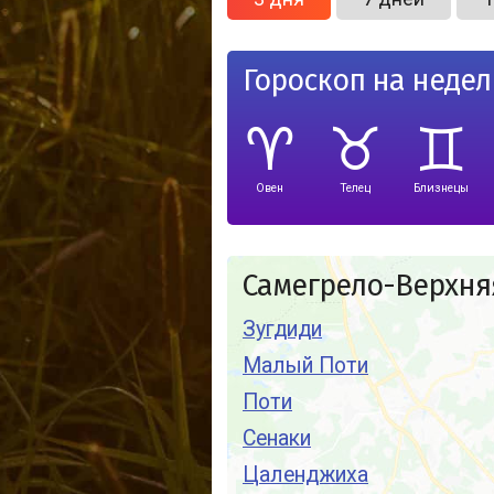
Гороскоп на неде
Овен
Телец
Близнецы
Самегрело-Верхняя
Зугдиди
Малый Поти
Поти
Сенаки
Цаленджиха