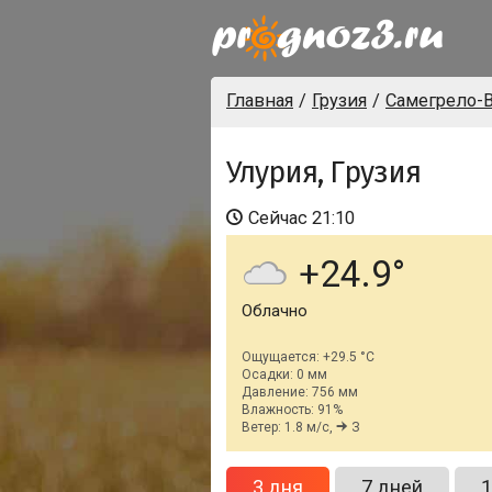
Главная
Грузия
Самегрело-В
Улурия, Грузия
Сейчас
21:10
+24.9
Облачно
Ощущается: +29.5 °C
Осадки: 0 мм
Давление: 756 мм
Влажность: 91%
Ветер: 1.8 м/с,
З
3 дня
7 дней
1