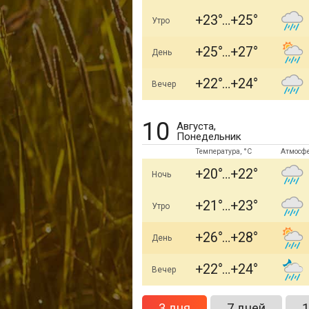
+23
+25
Утро
+25
+27
День
+22
+24
Вечер
10
Августа,
Понедельник
Температура, °C
Атмосф
+20
+22
Ночь
+21
+23
Утро
+26
+28
День
+22
+24
Вечер
3 дня
7 дней
1