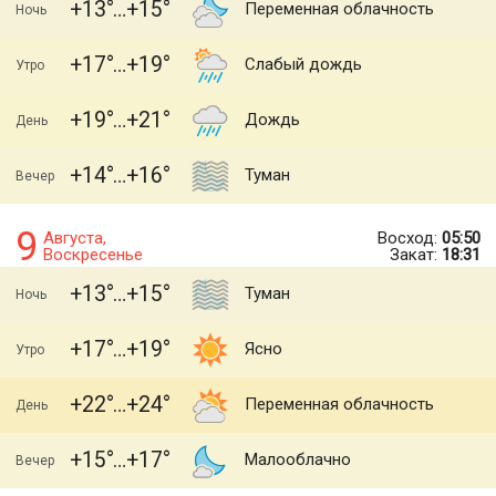
+13
+15
Переменная облачность
Ночь
+17
+19
Слабый дождь
Утро
+19
+21
Дождь
День
+14
+16
Туман
Вечер
9
Августа,
Восход:
05:50
Воскресенье
Закат:
18:31
+13
+15
Туман
Ночь
+17
+19
Ясно
Утро
+22
+24
Переменная облачность
День
+15
+17
Малооблачно
Вечер