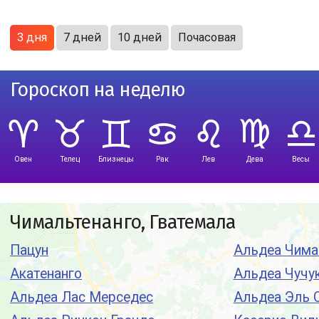
3 дня
7 дней
10 дней
Почасовая
Гороскоп на неделю
Овен
Телец
Близнецы
Рак
Лев
Дева
Весы
Чимальтенанго, Гватемала
Пацун
Альдеа Чима
Акатенанго
Альдеа Чучу
Альдеа Лас Мерседес
Альдеа Эль 