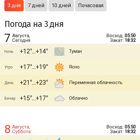
3 дня
7 дней
10 дней
Почасовая
Погода на 3 дня
7
Августа,
Восход:
05:50
Сегодня
Закат:
18:32
+12
+14
Туман
Ночь
+17
+19
Ясно
Утро
+21
+23
Переменная облачность
День
+15
+17
Облачно
Вечер
8
Августа,
Восход:
05:50
Суббота
Закат:
18:32