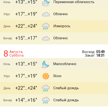
+13
+15
Переменная облачность
Ночь
+17
+19
Облачно
Утро
+22
+24
Изморось
День
+15
+17
Облачно
Вечер
8
Августа,
Восход:
05:49
Суббота
Закат:
18:31
+13
+15
Малооблачно
Ночь
+17
+19
Ясно
Утро
+22
+24
Слабый дождь
День
+14
+16
Слабый дождь
Вечер