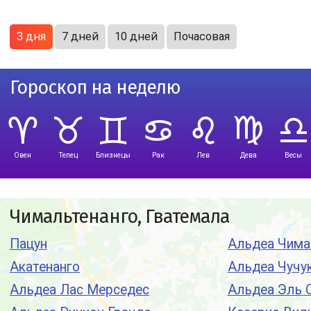
3 дня
7 дней
10 дней
Почасовая
Гороскоп на неделю
Овен
Телец
Близнецы
Рак
Лев
Дева
Весы
Чимальтенанго, Гватемала
Пацун
Альдеа Чима
Акатенанго
Альдеа Чучу
Альдеа Лас Мерседес
Альдеа Эль 