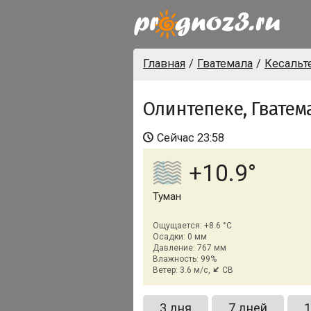
Главная
Гватемала
Кесальт
Олинтепеке, Гватем
Сейчас
23:58
+10.9
Туман
Ощущается: +8.6 °C
Осадки: 0 мм
Давление: 767 мм
Влажность: 99%
Ветер: 3.6 м/с,
СВ
3 дня
7 дней
1