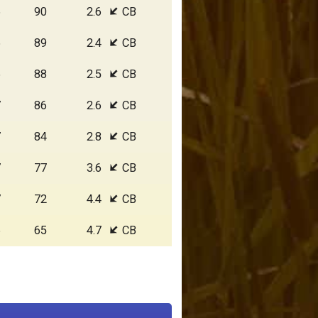
6
90
2.6
СВ
6
89
2.4
СВ
6
88
2.5
СВ
7
86
2.6
СВ
7
84
2.8
СВ
7
77
3.6
СВ
7
72
4.4
СВ
6
65
4.7
СВ