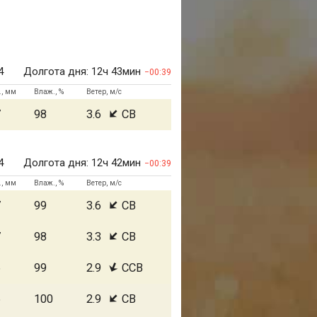
4
Долгота дня:
12ч 43мин
00:39
., мм
Влаж., %
Ветер, м/с
7
98
3.6
СВ
4
Долгота дня:
12ч 42мин
00:39
., мм
Влаж., %
Ветер, м/с
7
99
3.6
СВ
7
98
3.3
СВ
6
99
2.9
ССВ
6
100
2.9
СВ