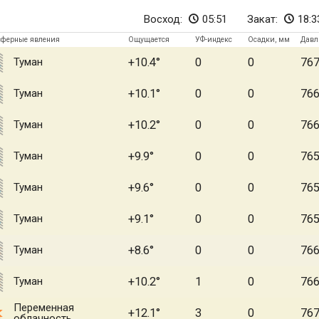
Восход:
05:51
Закат:
18:3
сферные явления
Ощущается
УФ-индекс
Осадки, мм
Давл
Туман
+10.4
0
0
76
Туман
+10.1
0
0
76
Туман
+10.2
0
0
76
Туман
+9.9
0
0
76
Туман
+9.6
0
0
76
Туман
+9.1
0
0
76
Туман
+8.6
0
0
76
Туман
+10.2
1
0
76
Переменная
+12.1
3
0
76
облачность