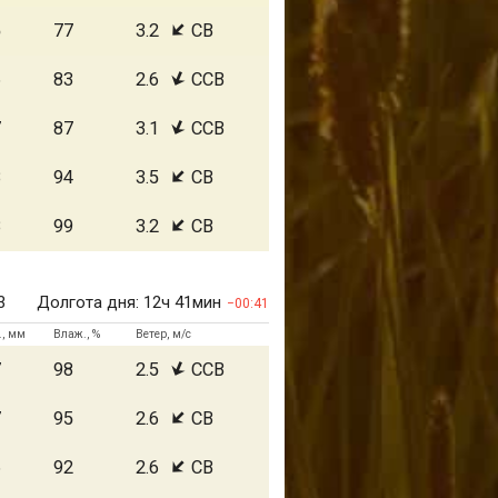
5
77
3.2
СВ
6
83
2.6
ССВ
7
87
3.1
ССВ
8
94
3.5
СВ
8
99
3.2
СВ
3
Долгота дня:
12ч 41мин
00:41
., мм
Влаж., %
Ветер, м/с
7
98
2.5
ССВ
7
95
2.6
СВ
6
92
2.6
СВ