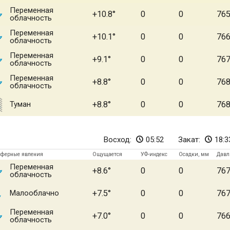
Переменная
+10.8
0
0
76
облачность
Переменная
+10.1
0
0
76
облачность
Переменная
+9.1
0
0
76
облачность
Переменная
+8.8
0
0
76
облачность
Туман
+8.8
0
0
76
Восход:
05:52
Закат:
18:3
сферные явления
Ощущается
УФ-индекс
Осадки, мм
Давл
Переменная
+8.6
0
0
76
облачность
Малооблачно
+7.5
0
0
76
Переменная
+7.0
0
0
76
облачность