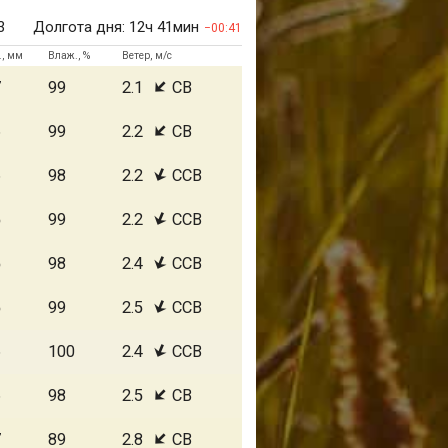
3
Долгота дня:
12ч 41мин
00:41
., мм
Влаж., %
Ветер, м/с
7
99
2.1
СВ
6
99
2.2
СВ
6
98
2.2
ССВ
5
99
2.2
ССВ
5
98
2.4
ССВ
5
99
2.5
ССВ
6
100
2.4
ССВ
6
98
2.5
СВ
7
89
2.8
СВ