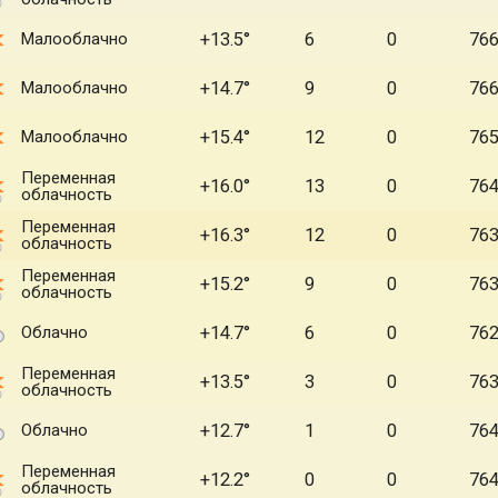
Малооблачно
+13.5
6
0
76
Малооблачно
+14.7
9
0
76
Малооблачно
+15.4
12
0
76
Переменная
+16.0
13
0
76
облачность
Переменная
+16.3
12
0
76
облачность
Переменная
+15.2
9
0
76
облачность
Облачно
+14.7
6
0
76
Переменная
+13.5
3
0
76
облачность
Облачно
+12.7
1
0
76
Переменная
+12.2
0
0
76
облачность