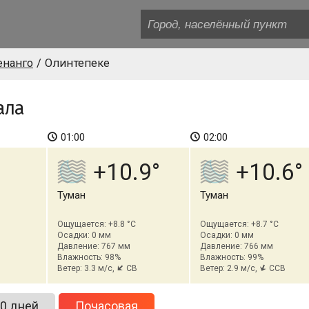
енанго
Олинтепеке
ала
01:00
02:00
+10.9
+10.6
Туман
Туман
Ощущается: +8.8 °C
Ощущается: +8.7 °C
Осадки: 0 мм
Осадки: 0 мм
Давление: 767 мм
Давление: 766 мм
Влажность: 98%
Влажность: 99%
Ветер: 3.3 м/с,
СВ
Ветер: 2.9 м/с,
ССВ
0 дней
Почасовая