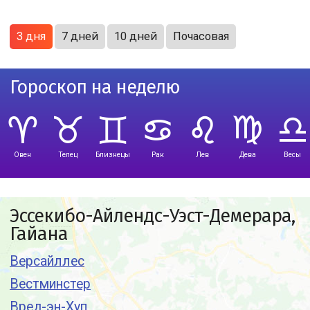
3 дня
7 дней
10 дней
Почасовая
Гороскоп на неделю
Овен
Телец
Близнецы
Рак
Лев
Дева
Весы
Эссекибо-Айлендс-Уэст-Демерара,
Гайана
Версайллес
Вестминстер
Вред-эн-Хуп