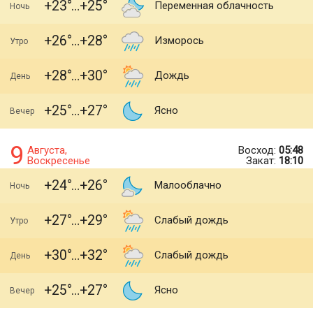
+23
+25
Переменная облачность
Ночь
+26
+28
Изморось
Утро
+28
+30
Дождь
День
+25
+27
Ясно
Вечер
9
Августа,
Восход:
05:48
Воскресенье
Закат:
18:10
+24
+26
Малооблачно
Ночь
+27
+29
Слабый дождь
Утро
+30
+32
Слабый дождь
День
+25
+27
Ясно
Вечер