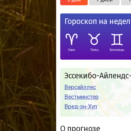
Гороскоп на неде
Овен
Телец
Близнецы
Эссекибо-Айлендс-
Версайллес
Вестминстер
Вред-эн-Хуп
О прогнозе