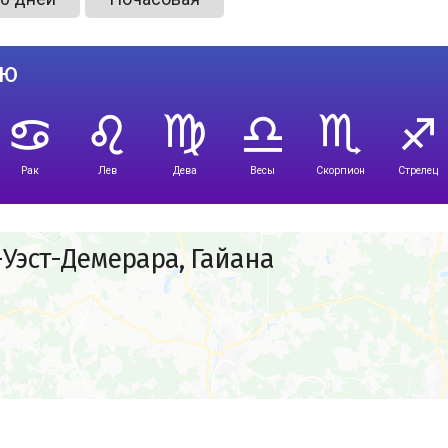
лю
Рак
Лев
Дева
Весы
Скорпион
Стрелец
Уэст-Демерара, Гайана