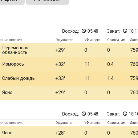
Восход:
05:48
Закат:
18:1
ерные явления
Ощущается
УФ-индекс
Осадки, мм
Давл
Переменная
+29
0
0
75
облачность
Изморось
+32
11
0.4
76
Слабый дождь
+33
11
1.4
75
Ясно
+29
0
0
76
Восход:
05:48
Закат:
18:1
ерные явления
Ощущается
УФ-индекс
Осадки, мм
Давл
Ясно
+28
0
0
76