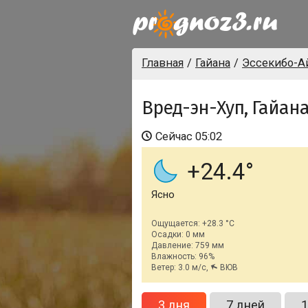
Главная
Гайана
Эссекибо-А
Вред-эн-Хуп, Гайан
Сейчас
05:02
+24.4
Ясно
Ощущается: +28.3 °C
Осадки: 0 мм
Давление: 759 мм
Влажность: 96%
Ветер: 3.0 м/с,
ВЮВ
3 дня
7 дней
1