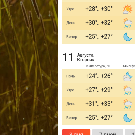
+28
+30
Утро
+30
+32
День
+25
+27
Вечер
11
Августа,
Вторник
Температура, °C
Атмосф
+24
+26
Ночь
+27
+29
Утро
+31
+33
День
+25
+27
Вечер
3 дня
7 дней
1