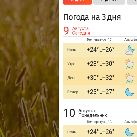
Погода на 3 дня
9
Августа,
Сегодня
Температура, °C
Атмосф
+24
+26
Ночь
+28
+30
Утро
+30
+32
День
+25
+27
Вечер
10
Августа,
Понедельник
Температура, °C
Атмосф
+24
+26
Ночь