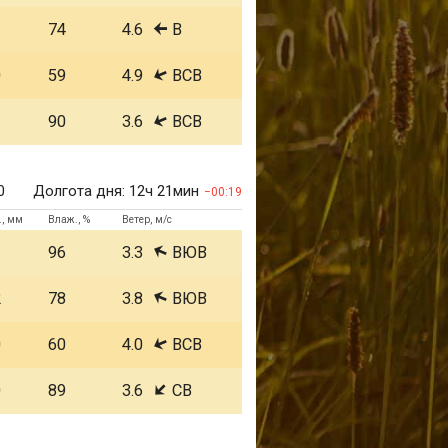
1
74
4.6
В
0
59
4.9
ВСВ
1
90
3.6
ВСВ
0
Долгота дня:
12ч 21мин
00:19
., мм
Влаж., %
Ветер, м/с
1
96
3.3
ВЮВ
2
78
3.8
ВЮВ
0
60
4.0
ВСВ
0
89
3.6
СВ