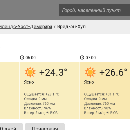
йлендс-Уэст-Демерара
Вред-эн-Хуп
а
06:00
07:00
+24.3
+26.6
Ясно
Ясно
Ощущается: +28.1 °C
Ощущается: +31.1 °C
Осадки: 0 мм
Осадки: 0 мм
Давление: 760 мм
Давление: 760 мм
Влажность: 96%
Влажность: 90%
Ветер: 3 м/с,
ВЮВ
Ветер: 3 м/с,
ВЮВ
0 дней
Почасовая