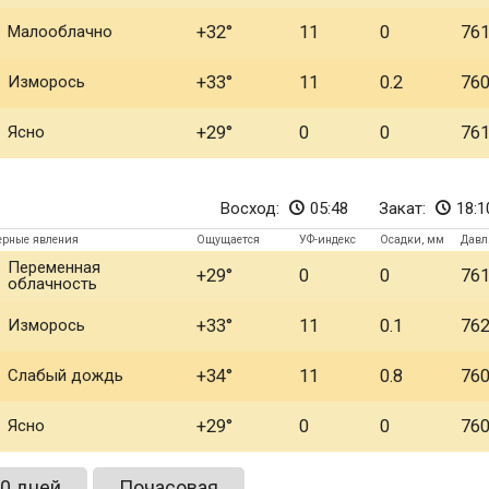
Малооблачно
+32
11
0
76
Изморось
+33
11
0.2
76
Ясно
+29
0
0
76
Восход:
05:48
Закат:
18:1
ерные явления
Ощущается
УФ-индекс
Осадки, мм
Давл
Переменная
+29
0
0
76
облачность
Изморось
+33
11
0.1
76
Слабый дождь
+34
11
0.8
76
Ясно
+29
0
0
76
0 дней
Почасовая