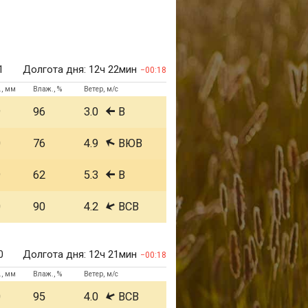
1
Долгота дня:
12ч 22мин
00:18
., мм
Влаж., %
Ветер, м/с
9
96
3.0
В
0
76
4.9
ВЮВ
9
62
5.3
В
0
90
4.2
ВСВ
0
Долгота дня:
12ч 21мин
00:18
., мм
Влаж., %
Ветер, м/с
0
95
4.0
ВСВ