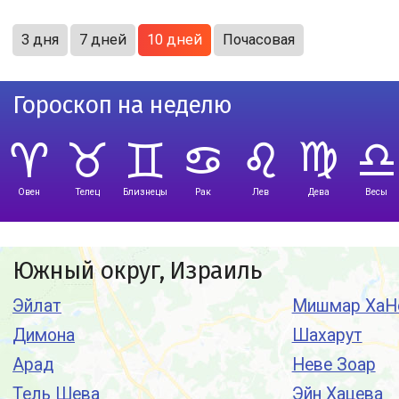
3 дня
7 дней
10 дней
Почасовая
Гороскоп на неделю
Овен
Телец
Близнецы
Рак
Лев
Дева
Весы
Южный округ, Израиль
Эйлат
Мишмар ХаН
Димона
Шахарут
Арад
Неве Зоар
Тель Шева
Эйн Хацева