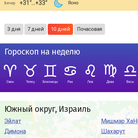
+31
+33
Ясно
Вечер
3 дня
7 дней
10 дней
Почасовая
Гороскоп на неделю
Овен
Телец
Близнецы
Рак
Лев
Дева
Весы
Южный округ, Израиль
Эйлат
Мишмар ХаН
Димона
Шахарут