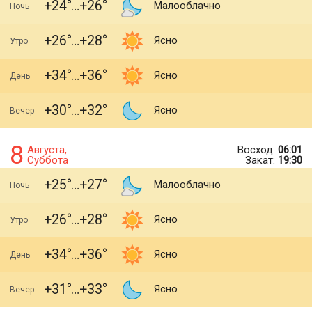
+24
+26
Малооблачно
Ночь
+26
+28
Ясно
Утро
+34
+36
Ясно
День
+30
+32
Ясно
Вечер
8
Августа,
Восход:
06:01
Суббота
Закат:
19:30
+25
+27
Малооблачно
Ночь
+26
+28
Ясно
Утро
+34
+36
Ясно
День
+31
+33
Ясно
Вечер