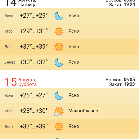
14
Августа,
Восход:
06:05
Пятница
Закат:
19:24
+27
+29
Ясно
Ночь
+29
+31
Ясно
Утро
+37
+39
Ясно
День
+30
+32
Ясно
Вечер
15
Августа,
Восход:
06:05
Суббота
Закат:
19:23
+25
+27
Ясно
Ночь
+28
+30
Малооблачно
Утро
+37
+39
Ясно
День