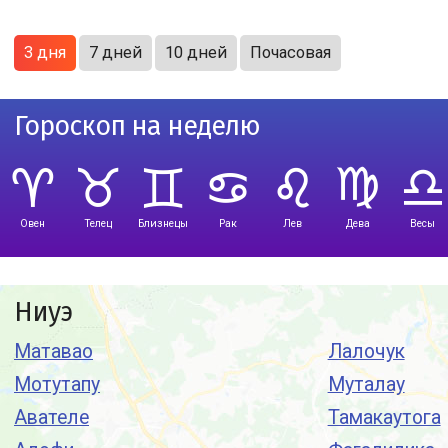
3 дня
7 дней
10 дней
Почасовая
Гороскоп на неделю
Овен
Телец
Близнецы
Рак
Лев
Дева
Весы
Ниуэ
Матавао
Лалочук
Мотутапу
Муталау
Авателе
Тамакаутога