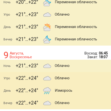
+20
+22
Переменная облачность
Ночь
+21
+23
Облачно
Утро
+21
+23
Переменная облачность
День
+21
+23
Переменная облачность
Вечер
9
Августа,
Восход:
06:45
Воскресенье
Закат:
18:07
+21
+23
Облачно
Ночь
+22
+24
Облачно
Утро
+22
+24
Изморось
День
+22
+24
Облачно
Вечер