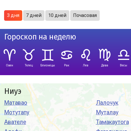
3 дня
7 дней
10 дней
Почасовая
Гороскоп на неделю
Овен
Телец
Близнецы
Рак
Лев
Дева
Весы
Ниуэ
Матавао
Лалочук
Мотутапу
Муталау
Авателе
Тамакаутога