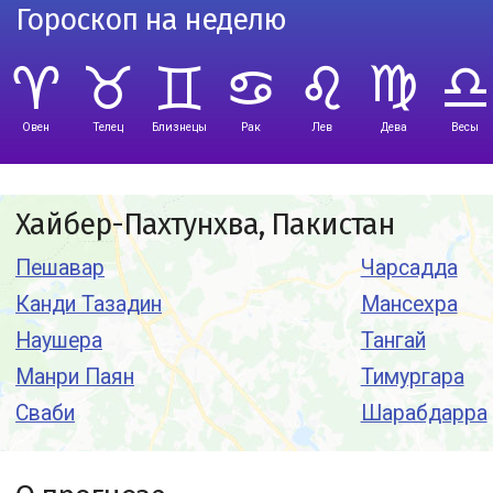
Гороскоп на неделю
Овен
Телец
Близнецы
Рак
Лев
Дева
Весы
Хайбер-Пахтунхва, Пакистан
Пешавар
Чарсадда
Канди Тазадин
Мансехра
Наушера
Тангай
Манри Паян
Тимургара
Сваби
Шарабдарра