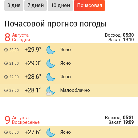
3 дня
7 дней
10 дней
Почасовая
Почасовой прогноз погоды
8
Августа,
Восход:
05:30
Сегодня
Закат:
19:10
+29.9
Ясно
20:00
+29.3
Ясно
21:00
+28.6
Ясно
22:00
+28.1
Малооблачно
23:00
9
Августа,
Восход:
05:31
Воскресенье
Закат:
19:09
+27.6
Ясно
00:00