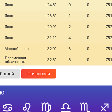
Ясно
+24.8
0
0
75
Ясно
+26.8
1
0
75
Ясно
+29.9
2
0
75
Ясно
+31.1
4
0
75
Малооблачно
+32.0
6
0
75
Переменная
+32.8
8
0
75
облачность
0 дней
Почасовая
лю