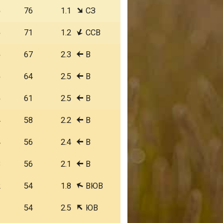
5
76
1.1
СЗ
5
71
1.2
ССВ
5
67
2.3
В
5
64
2.5
В
5
61
2.5
В
4
58
2.2
В
4
56
2.4
В
3
56
2.1
В
2
54
1.8
ВЮВ
1
54
2.5
ЮВ