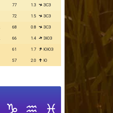
1
77
1.3
ЗСЗ
1
72
1.5
ЗСЗ
2
68
0.8
ЗСЗ
2
66
1.4
ЗЮЗ
1
61
1.7
ЮЮЗ
1
57
2.0
Ю