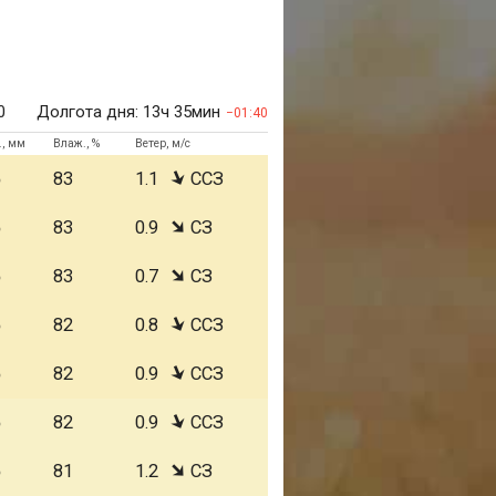
0
Долгота дня:
13ч 35мин
01:40
., мм
Влаж., %
Ветер, м/с
5
83
1.1
ССЗ
5
83
0.9
СЗ
5
83
0.7
СЗ
5
82
0.8
ССЗ
5
82
0.9
ССЗ
5
82
0.9
ССЗ
5
81
1.2
СЗ