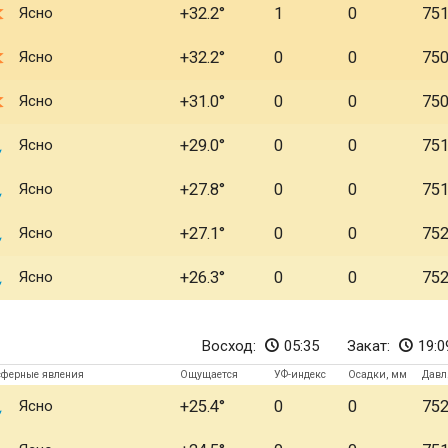
Ясно
+32.2
1
0
75
Ясно
+32.2
0
0
75
Ясно
+31.0
0
0
75
Ясно
+29.0
0
0
75
Ясно
+27.8
0
0
75
Ясно
+27.1
0
0
75
Ясно
+26.3
0
0
75
Восход:
05:35
Закат:
19:0
сферные явления
Ощущается
УФ-индекс
Осадки, мм
Давл
Ясно
+25.4
0
0
75