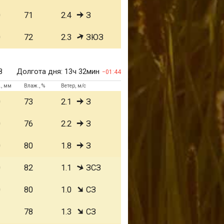
0
71
2.4
З
0
72
2.3
ЗЮЗ
8
Долгота дня:
13ч 32мин
01:44
., мм
Влаж., %
Ветер, м/с
0
73
2.1
З
0
76
2.2
З
0
80
1.8
З
0
82
1.1
ЗСЗ
0
80
1.0
СЗ
1
78
1.3
СЗ