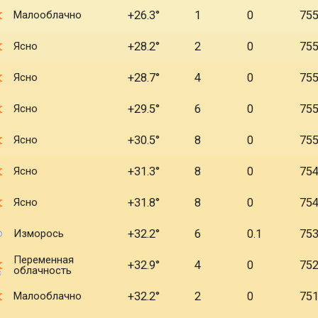
Малооблачно
+26.3
1
0
75
Ясно
+28.2
2
0
75
Ясно
+28.7
4
0
75
Ясно
+29.5
6
0
75
Ясно
+30.5
8
0
75
Ясно
+31.3
8
0
75
Ясно
+31.8
8
0
75
Изморось
+32.2
6
0.1
75
Переменная
+32.9
4
0
75
облачность
Малооблачно
+32.2
2
0
75