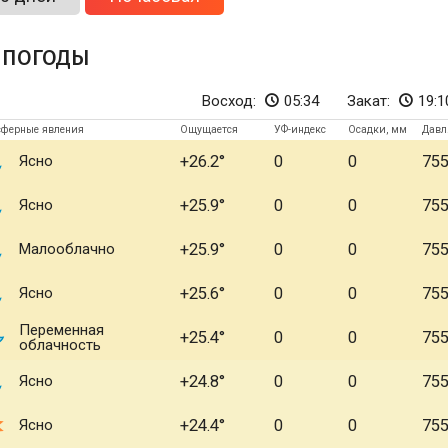
 погоды
Восход:
05:34
Закат:
19:1
сферные явления
Ощущается
УФ-индекс
Осадки, мм
Давл
Ясно
+26.2
0
0
75
Ясно
+25.9
0
0
75
Малооблачно
+25.9
0
0
75
Ясно
+25.6
0
0
75
Переменная
+25.4
0
0
75
облачность
Ясно
+24.8
0
0
75
Ясно
+24.4
0
0
75