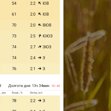
1
54
2.2
ЮВ
0
61
2.0
ЮВ
0
70
2.0
ВЮВ
1
73
2.5
ЮЮЗ
1
74
2.7
ЗЮЗ
2
74
2.4
З
2
76
2.1
З
9
Долгота дня:
13ч 34мин
01:42
., мм
Влаж., %
Ветер, м/с
2
78
2.2
З