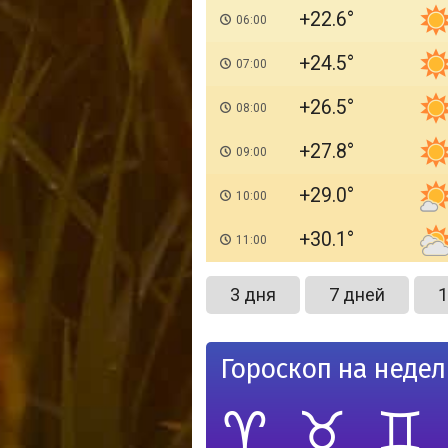
+22.6
06:00
+24.5
07:00
+26.5
08:00
+27.8
09:00
+29.0
10:00
+30.1
11:00
3 дня
7 дней
1
Гороскоп на неде