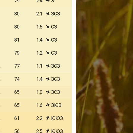
1
79
2.4
З
1
80
2.1
ЗСЗ
1
80
1.5
СЗ
1
81
1.4
СЗ
1
79
1.2
СЗ
2
77
1.1
ЗСЗ
2
74
1.4
ЗСЗ
2
65
1.0
ЗСЗ
2
65
1.6
ЗЮЗ
2
61
2.2
ЮЮЗ
2
56
2.5
ЮЮЗ