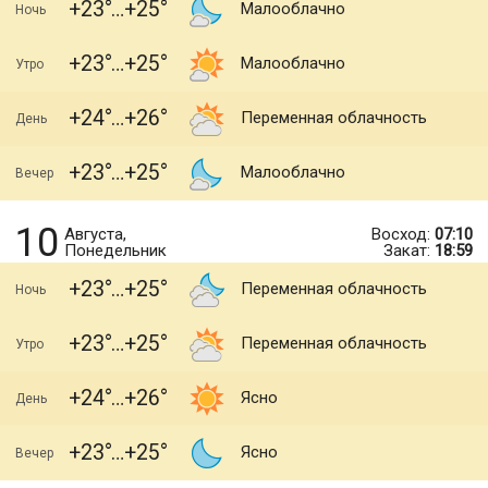
+23
+25
Малооблачно
Ночь
+23
+25
Малооблачно
Утро
+24
+26
Переменная облачность
День
+23
+25
Малооблачно
Вечер
10
Августа,
Восход:
07:10
Понедельник
Закат:
18:59
+23
+25
Переменная облачность
Ночь
+23
+25
Переменная облачность
Утро
+24
+26
Ясно
День
+23
+25
Ясно
Вечер