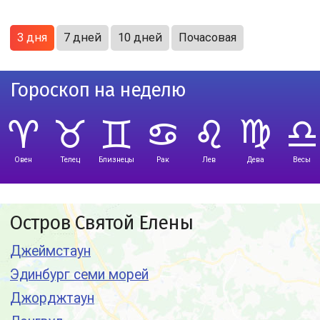
3 дня
7 дней
10 дней
Почасовая
Гороскоп на неделю
Овен
Телец
Близнецы
Рак
Лев
Дева
Весы
Остров Святой Елены
Джеймстаун
Эдинбург семи морей
Джорджтаун