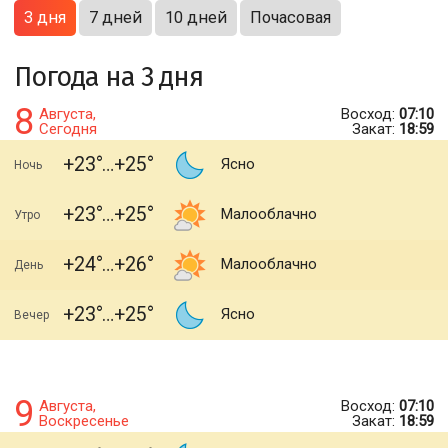
3 дня
7 дней
10 дней
Почасовая
Погода на 3 дня
8
Августа,
Восход:
07:10
Сегодня
Закат:
18:59
+23
+25
Ясно
Ночь
+23
+25
Малооблачно
Утро
+24
+26
Малооблачно
День
+23
+25
Ясно
Вечер
9
Августа,
Восход:
07:10
Воскресенье
Закат:
18:59